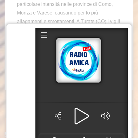
particolare intensità nelle province di Como,
Monza e Varese, causando per lo più
allagamenti e smottamenti. A Turate (CO) i vigili
del fuoco sono intervenuti per soccorrere un
automobilista bloccato in un sottopasso
allagato. Alle 7:00 una frana ha invaso la SP ex
SS 583 in via Torno, tra Como e Blevio.
trl/mca2
Fonte video: Vigili del Fuoco
ITALPRESS NEWS
Aggredisce la moglie e accoltella il figlio, arrestato 48enne a Isch