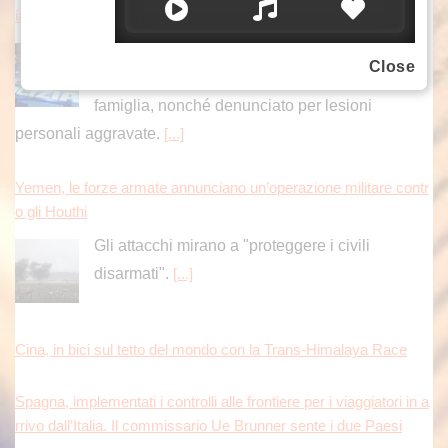
ia
La polizia di Stato ha arrestato un 48enne, con
Close
precedenti di polizia, per maltrattamenti in
famiglia, nonché denunciato per lesioni
personali aggravate.
[...]
Yemen, le forze armate annunciano un’operazione militare contr
o gli Houthi
Gli attacchi mirano a "proteggere i civili
disarmati".
[...]
Cina, in bici sul tetto del mondo con la Trans-Himalaya Race
Spagna, implementati i controlli alle frontiere per i viaggiatori in a
rrivo dall’Italia. Il commissario Ue Brunner sente i due Paesi