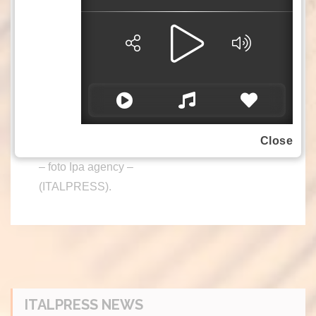
sarebbe di nuovo subalterna alle procure, come
è da trent’anni. Se perdessero, la magistratura
ne uscirebbe umiliata ed esposta nella
credibilità della sua indipendenza dalla politica.
Le sconfitte politiche non sono indolori”. Per il
ministro della Giustizia “non è affatto una
riforma punitiva per i magistrati. Anzi li libera dai
Close
vincoli delle correnti”.
– foto Ipa agency –
(ITALPRESS).
ITALPRESS NEWS