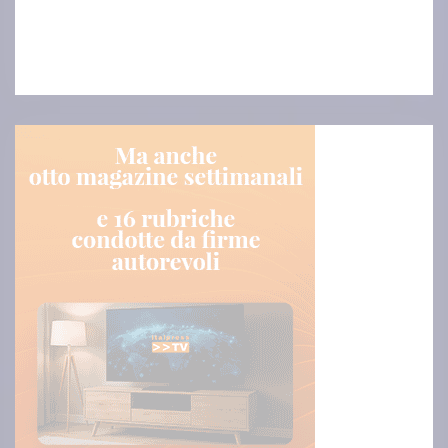
virus senza precedenti: non a caso la comunità scientifica
internazionale
[...]