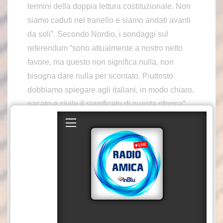
termini della doppia lettura costituzionale. Non
siamo caduti nel tranello e siamo andati avanti
da soli”. Secondo Nordio, i sondaggi sul
referendum “sono attualmente a nostro netto
favore, ma questo non significa nulla, non
bisogna dare nulla per scontato. Piuttosto
dobbiamo spiegare agli italiani, in modo chiaro,
pacato e civile il significato di questa riforma”.
“Ma comunque farò di tutto per evitare che sia
un referendum pro o contro i giudici, io –
puntualizza -. Perchè è il Pd purtroppo che ha
già fatto una chiamata alle armi ai magistrati
con il discorso di Franceschini in Parlamento.
Ma questo è pericolosissimo. Se vincessero
loro, con il ‘nò alla riforma, i magistrati
rivendicherebbero il successo e la politica