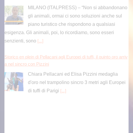
gli animali, ormai ci sono soluzioni anche sul
piano turistico che rispondono a qualsiasi
esigenza. Gli animali, poi, lo ricordiamo, sono esseri
senzienti, sono
[...]
Storico en plein di Pellacani agli Europei di tuffi, il quinto oro arriv
a nel sincro con Pizzini
Chiara Pellacani ed Elisa Pizzini medaglia
d'oro nel trampolino sincro 3 metri agli Europei
di tuffi di Parigi
[...]
Covid, Conte “Piano pandemico 2006 inadeguato, virus senza p
recedenti”
ROMA (ITALPRESS) – “Il Piano pandemico del
2006 ha rappresentato una risposta totalmente
inadeguata, perchè ci trovavamo dinanzi a un