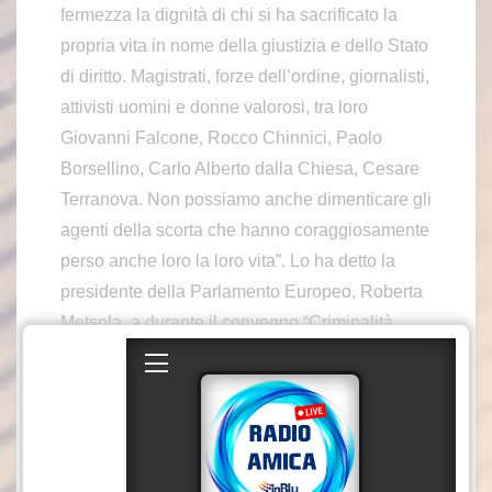
fermezza la dignità di chi si ha sacrificato la
propria vita in nome della giustizia e dello Stato
di diritto. Magistrati, forze dell’ordine, giornalisti,
attivisti uomini e donne valorosi, tra loro
Giovanni Falcone, Rocco Chinnici, Paolo
Borsellino, Carlo Alberto dalla Chiesa, Cesare
Terranova. Non possiamo anche dimenticare gli
agenti della scorta che hanno coraggiosamente
perso anche loro la loro vita”. Lo ha detto la
presidente della Parlamento Europeo, Roberta
Metsola, a durante il convegno “Criminalità
nazionale e transnazionale: strumenti e obiettivi
in Italia e in Europa”, nell’Aula Magna
dell’Università degli Studi di Messina.
-foto Italpress-
(ITALPRESS).