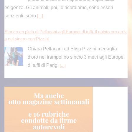
esigenza. Gli animali, poi, lo ricordiamo, sono esseri
senzienti, sono
[...]
Storico en plein di Pellacani agli Europei di tuffi, il quinto oro arriv
a nel sincro con Pizzini
Chiara Pellacani ed Elisa Pizzini medaglia
d'oro nel trampolino sincro 3 metri agli Europei
di tuffi di Parigi
[...]