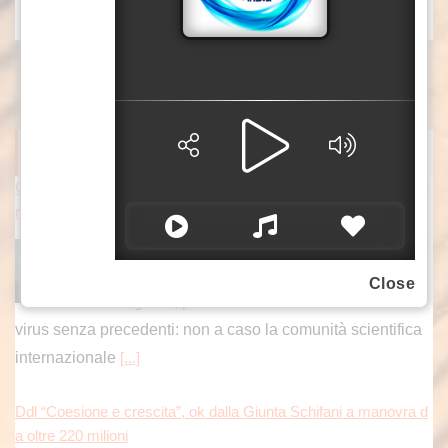
ITALPRESS NEWS
Covid, Conte “Piano pandemico 2006 inadeguato, virus senza p
recedenti”
ROMA (ITALPRESS) – “Il Piano pandemico del
2006 ha rappresentato una risposta totalmente
Close
inadeguata, perchè ci trovavamo dinanzi a un
virus senza precedenti: non a caso la comunità scientifica
internazionale
[...]
Ddl “Coesione e crescita”, ok dalla Giunta Schifani a manovra d
a oltre 220 milioni