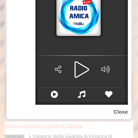
momento del salvataggio era cosciente, ha
ricevuto le prime cure dal personale dei Vigili
del Fuoco in attesa dell’arrivo del personale
sanitario del SUEM 118, che lo ha poi preso in
carico per ulteriori accertamenti
L’articolo
Reggio Calabria, bagnante salvato dai vig
proviene da
.
ili del fuoco
S1 TV
Scoperto danno erariale da 600 mila euro nella gestione dei dep
uratori comunali e consortili in Calabria
L'indagine della Guardia di Finanza di
ITALPRESS NEWS
Close
Catanzaro ha svelato un sistema ideato da un
gruppo imprenditoriale per aggiudicarsi gli
appalti offrendo ribassi d'asta superiori al 50%.
[...]