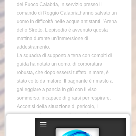
del Fuoco Calabria, in servizio presso il
comando di Reggio Calabria,hanno salvato un
uomo in difficoltà nelle acque antistanti l’Arena
dello Stretto. L’episodio è avvenuto questa
mattina durante un’immersione di
addestramento.
La squadra di supporto a terra con compiti di
guida ha notato un uomo, di corporatura
robusta, che dopo essersi tuffato in mare, è
stato colto da malore. Il bagnante è rimasto a
galleggiare a pancia in giù con il viso
sommerso, incapace di girarsi per respirare.
Accortisi della situazione di pericolo, i
sommozzatori con compiti di guida si sono
prontamente tuffati in acqua per recuperare
l’uomo e riportarlo a riva. Il malcapitato, che al