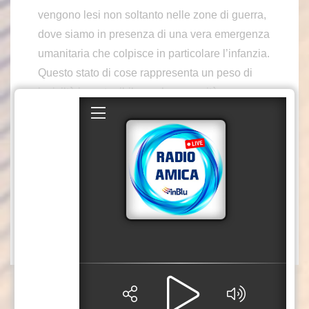
vengono lesi non soltanto nelle zone di guerra,
dove siamo in presenza di una vera emergenza
umanitaria che colpisce in particolare l’infanzia.
Questo stato di cose rappresenta un peso di
inciviltà insostenibile per la comunità
internazionale. Sono queste le tragiche
conseguenze della brutale violenze delle
guerre”. Così il presidente della Repubblica,
Sergio Mattarella, ricevendo al Quirinale il
premio Burgio.
ads/mca3
(Fonte video: Quirinale)