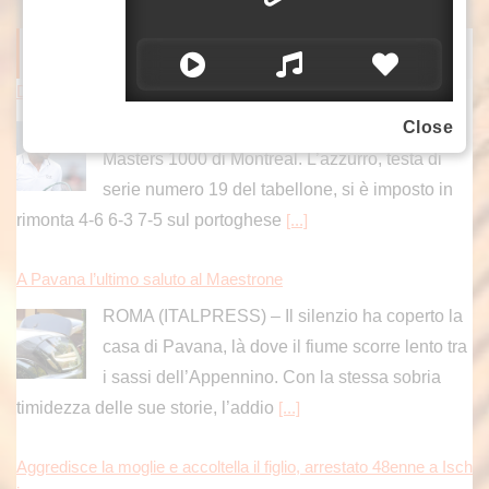
ITALPRESS NEWS
Darderi avanza ai quarti a Montreal, Borges battuto in rimonta
Luciano Darderi avanza ai quarti di finale del
Close
Masters 1000 di Montreal. L’azzurro, testa di
serie numero 19 del tabellone, si è imposto in
rimonta 4-6 6-3 7-5 sul portoghese
[...]
A Pavana l’ultimo saluto al Maestrone
ROMA (ITALPRESS) – Il silenzio ha coperto la
casa di Pavana, là dove il fiume scorre lento tra
i sassi dell’Appennino. Con la stessa sobria
timidezza delle sue storie, l’addio
[...]
Aggredisce la moglie e accoltella il figlio, arrestato 48enne a Isch
ia