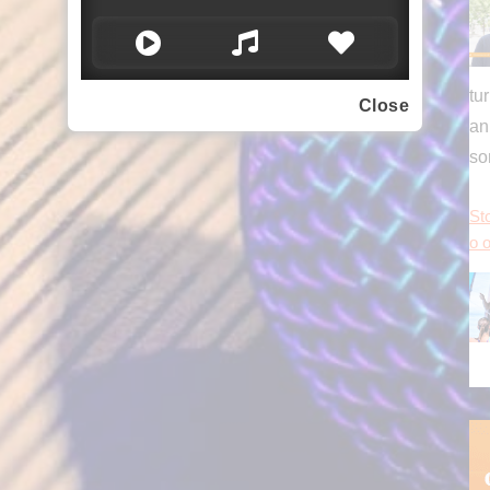
tu
an
s
Close
Sto
o o