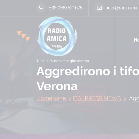
V
+39 0967521675
info@radioamica
a
i
a
l
H
c
o
n
Tutta la musica che gira intorno...
t
Aggredirono i tifo
e
n
Verona
u
t
Homepage
ITALPRESS NEWS
Agg
o