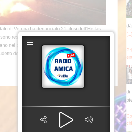
dà
[...
o di Verona ha denunciato 21 tifosi dell’Hellas
Pr
ono resi autori di un’aggressione ai danni di
en
ano nei pressi di un ristorante sito nella zona Zai di
udetto del club azzurro.
di
pi
Co
chi