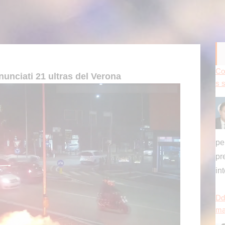
Co
s 
nunciati 21 ultras del Verona
pe
pr
in
Dd
ma