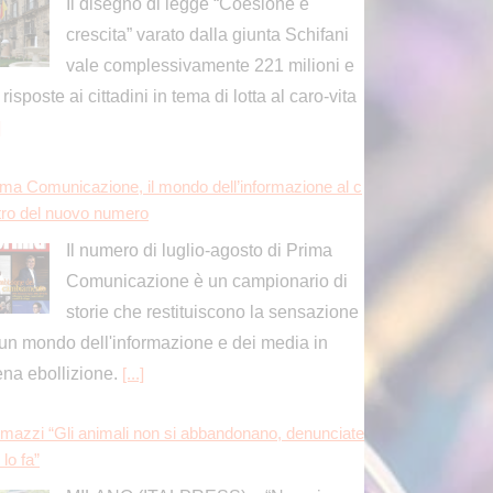
vale complessivamente 221 milioni e
 risposte ai cittadini in tema di lotta al caro-vita
]
ima Comunicazione, il mondo dell’informazione al c
tro del nuovo numero
Il numero di luglio-agosto di Prima
Comunicazione è un campionario di
storie che restituiscono la sensazione
 un mondo dell'informazione e dei media in
ena ebollizione.
[...]
mazzi “Gli animali non si abbandonano, denunciate
 lo fa”
MILANO (ITALPRESS) – “Non si
abbandonano gli animali, ormai ci