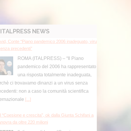
vid, Conte “Piano pandemico 2006 inadeguato, viru
ITALPRESS NEWS
senza precedenti”
ROMA (ITALPRESS) – “Il Piano
pandemico del 2006 ha rappresentato
una risposta totalmente inadeguata,
rchè ci trovavamo dinanzi a un virus senza
ecedenti: non a caso la comunità scientifica
ternazionale
[...]
l “Coesione e crescita”, ok dalla Giunta Schifani a
novra da oltre 220 milioni
Il disegno di legge “Coesione e
crescita” varato dalla giunta Schifani