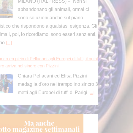
sono soluzioni anche sul piano
ristico che rispondono a qualsiasi esigenza. Gli
imali, poi, lo ricordiamo, sono esseri senzienti,
ono
[...]
rico en plein di Pellacani agli Europei di tuffi, il quint
ro arriva nel sincro con Pizzini
Chiara Pellacani ed Elisa Pizzini
medaglia d'oro nel trampolino sincro 3
metri agli Europei di tuffi di Parigi
[...]