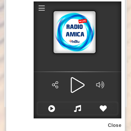
“interventi immediati, radicali e strategici”.
Per il ministro “sulla siderurgia stanno invece
prevalendo le posizioni italiane, tra cui la
previsione di misure di salvaguardia che non
dovranno limitarsi all’acciaio, ma estendersi a
tutti i settori minacciati”. Bene, infine, la
previsione di clausole per favorire il Made in
Europe, sia negli appalti pubblici che negli
incentivi: “questa è la strada giusta”, ha
concluso Urso.
(ITALPRESS).
-Foto: Italpress-
Close