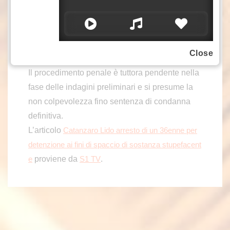
mercato, avrebbe fruttato un ricavo illecito
stimato in oltre 13.000 euro.
All’esito del giudizio di convalida è stata
applicata la misura cautelare della custodia in
Close
carcere.
Il procedimento penale è tuttora pendente nella
fase delle indagini preliminari e si presume la
non colpevolezza fino sentenza di condanna
definitiva.
L’articolo
Catanzaro Lido arresto di un 36enne per
detenzione ai fini di spaccio di sostanza stupefacent
proviene da
.
e
S1 TV