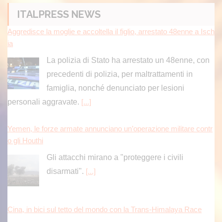
Aggredisce la moglie e accoltella il figlio, arrestato 48enne a Isch
ITALPRESS NEWS
ia
La polizia di Stato ha arrestato un 48enne, con
precedenti di polizia, per maltrattamenti in
famiglia, nonché denunciato per lesioni
personali aggravate.
[...]
Yemen, le forze armate annunciano un’operazione militare contr
o gli Houthi
Gli attacchi mirano a "proteggere i civili
disarmati".
[...]
Cina, in bici sul tetto del mondo con la Trans-Himalaya Race
Spagna, implementati i controlli alle frontiere per i viaggiatori in a
rrivo dall’Italia. Il commissario Ue Brunner sente i due Paesi