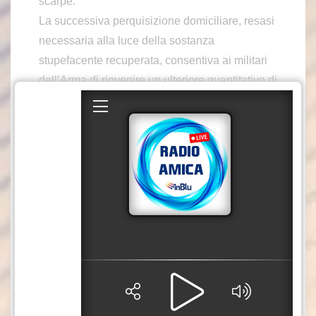
scarpe.
La successiva perquisizione domiciliare, resasi
necessaria alla luce della sostanza
stupefacente recuperata, consentiva ai militari
dell’Arma di rinvenire un ulteriore quantitativo di
droga.
Più in particolare, sono stati sequestrati quasi
mezzo chilo di cocaina, confezionata in
involucri termosigillati, oltre un etto e mezzo di
hashish e circa una ventina di grammi della
cosiddetta “cocaina rosa”, detta anche Tusibi
per la presenza di 2C-B, un allucinogeno
solitamente sintetizzato in laboratorio con
Ketamina e MDMA, a cui viene aggiunto un
colorante alimentare di colore rosa.
Quest’ultima sostanza, se immessa nel