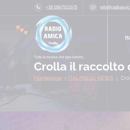
V
+39 0967521675
info@radioamica
a
i
a
l
H
c
o
n
Tutta la musica che gira intorno...
t
Crolla il raccolto
e
n
Homepage
ITALPRESS NEWS
Crol
u
t
o