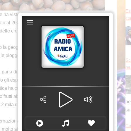
Es
 visto il suo prezzo salire fino a settemila
con
etto al 2022 – ora, è in crisi anche la produzione
 delle creme spalmabili più amate al mondo. Il
la geografia agricola. In Turchia, principale
le piogge hanno ridotto la resa. In Italia, invece, a
Sc
ne 
 parla di perdite fino al 70% e chiede lo stato di
o gli esperti, le alte temperature hanno provocato
atica ha compromesso molte coltivazioni. Gli effetti
frutti abortiti.
pe
12 mila dollari la tonnellata, con un aumento del
su
nazionale. In Turchia, l’istituto statistico ha
Co
 molto al di sotto del potenziale. L’ente statale ha