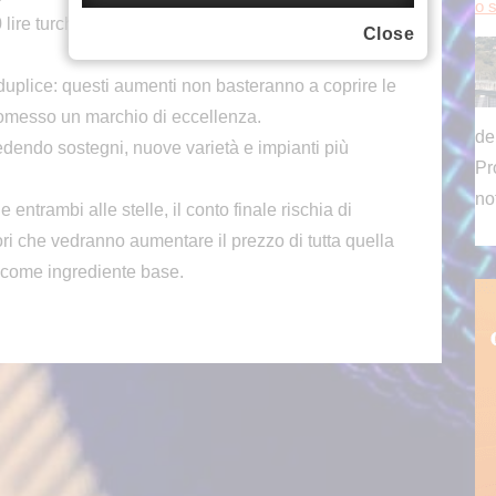
o s
 lire turche al chilo, circa 4 dollari e 90, con rincari
Close
è duplice: questi aumenti non basteranno a coprire le
romesso un marchio di eccellenza.
de
iedendo sostegni, nuove varietà e impianti più
Pr
no
ntrambi alle stelle, il conto finale rischia di
i che vedranno aumentare il prezzo di tutta quella
 come ingrediente base.