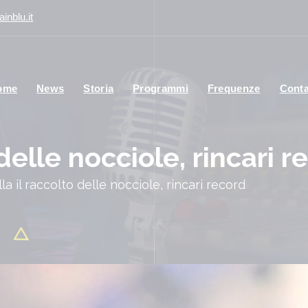
inblu.it
ome
News
Storia
Programmi
Frequenze
Conta
 delle nocciole, rincari r
la il raccolto delle nocciole, rincari record