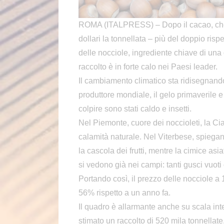
ROMA (ITALPRESS) – Dopo il cacao, che ha
dollari la tonnellata – più del doppio risp
delle nocciole, ingrediente chiave di una
raccolto è in forte calo nei Paesi leader.
Il cambiamento climatico sta ridisegnando 
produttore mondiale, il gelo primaverile e 
colpire sono stati caldo e insetti.
Nel Piemonte, cuore dei noccioleti, la Cia
calamità naturale. Nel Viterbese, spiegan
la cascola dei frutti, mentre la cimice asi
si vedono già nei campi: tanti gusci vuoti o 
Portando così, il prezzo delle nocciole a 
56% rispetto a un anno fa.
Il quadro è allarmante anche su scala inter
stimato un raccolto di 520 mila tonnellate,