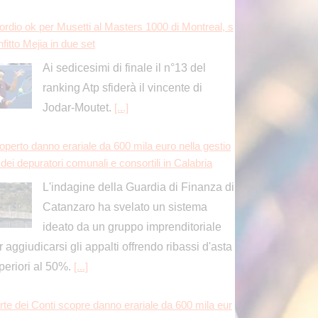
ordio ok per Musetti al Masters 1000 di Montreal, s
fitto Mejia in due set
Ai sedicesimi di finale il n°13 del
ranking Atp sfiderà il vincente di
Jodar-Moutet.
[...]
operto danno erariale da 600 mila euro nella gestio
dei depuratori comunali e consortili in Calabria
L'indagine della Guardia di Finanza di
Catanzaro ha svelato un sistema
ideato da un gruppo imprenditoriale
r aggiudicarsi gli appalti offrendo ribassi d'asta
periori al 50%.
[...]
rte dei Conti scopre danno erariale da 600 mila eur