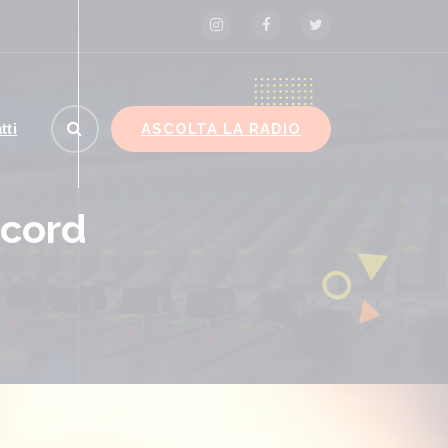
ASCOLTA LA RADIO
tti
ecord