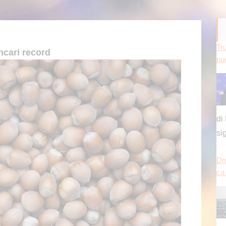
Tru
incari record
può
di
si
Dr
ca