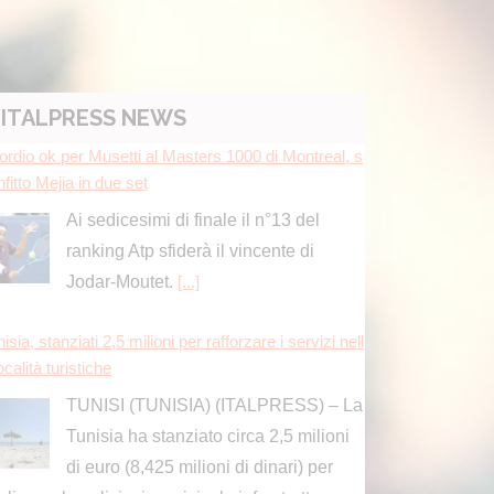
ITALPRESS NEWS
isia, stanziati 2,5 milioni per rafforzare i servizi nell
ocalità turistiche
TUNISI (TUNISIA) (ITALPRESS) – La
Tunisia ha stanziato circa 2,5 milioni
di euro (8,425 milioni di dinari) per
liorare la pulizia, i servizi e le infrastrutture
lle località turistiche durante
[...]
nnacci “Futuro Nazionale non questua voti, valori n
 sono negoziabili”
na annuncia contromisure nei confronti di sei entità