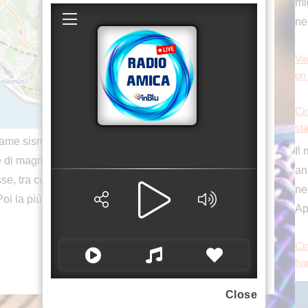
sta
Il
an
nei
Ap
Cin
e sismico ai Campi Flegrei, dove da ieri è
ha
e di magnitudo 3.3. Dalla mezzanotte sono state
se, tra cui due di magnitudo 2.8 alle 00.33 e
oi la più forte, alle 4.55, di magnitudo 4. Non si
sa
de
Es
Close
con