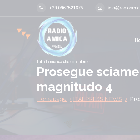
V
+39 0967521675
info@radioamica
a
i
a
l
H
c
o
n
Tutta la musica che gira intorno...
t
Prosegue sciame s
e
n
magnitudo 4
u
t
Homepage
ITALPRESS NEWS
Pro
o