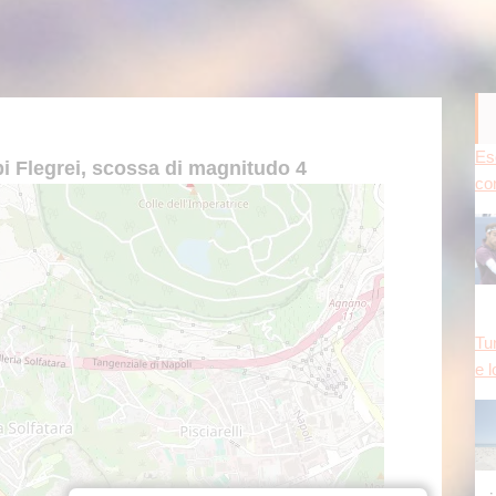
Tun
 Flegrei, scossa di magnitudo 4
e l
mig
ne
Va
on
Ci