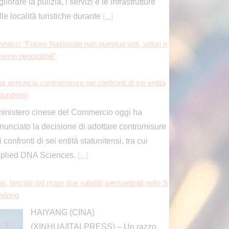
tunitensi
 ministero cinese del Commercio oggi ha
nunciato la decisione di adottare contromisure
 confronti di sei entità statunitensi, tra cui
plied DNA Sciences.
[...]
a, lanciati dal mare due satelliti iperspettrali nello S
ndong
HAIYANG (CINA)
(XINHUA/ITALPRESS) – Un razzo
vettore Smart Dragon-3, con a bordo i
telliti iperspettrali Oriental Smart Eye 01 e 02, è
collato oggi dal mare al largo della città
[...]
ordio ok per Musetti al Masters 1000 di Montreal, s
fitto Mejia in due set