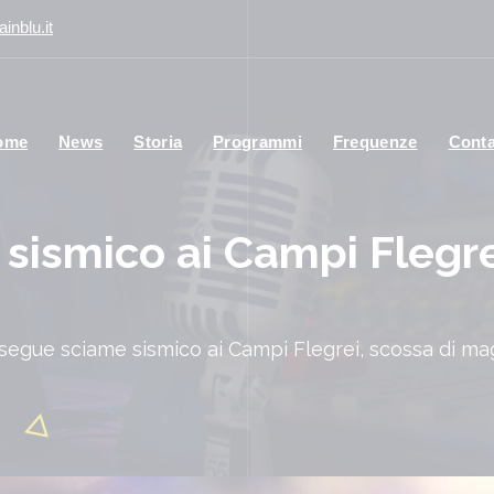
inblu.it
ome
News
Storia
Programmi
Frequenze
Conta
ismico ai Campi Flegrei
segue sciame sismico ai Campi Flegrei, scossa di ma