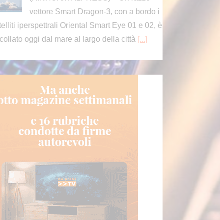
Ai sedicesimi di finale il n°13 del
ranking Atp sfiderà il vincente di
Jodar-Moutet.
[...]