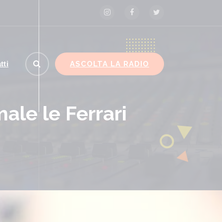
ASCOLTA LA RADIO
tti
male le Ferrari