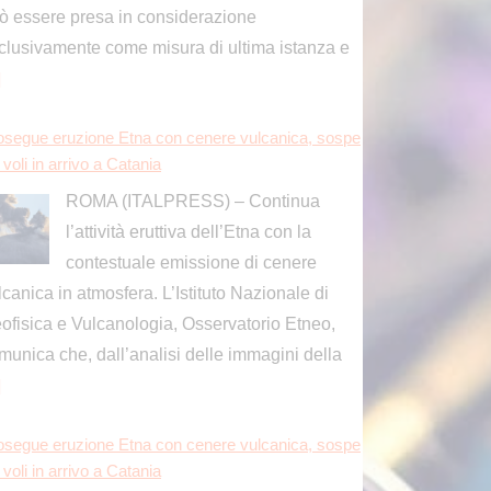
ò essere presa in considerazione
clusivamente come misura di ultima istanza e
]
osegue eruzione Etna con cenere vulcanica, sospe
i voli in arrivo a Catania
ROMA (ITALPRESS) – Continua
l’attività eruttiva dell’Etna con la
contestuale emissione di cenere
lcanica in atmosfera. L’Istituto Nazionale di
ofisica e Vulcanologia, Osservatorio Etneo,
munica che, dall’analisi delle immagini della
]
osegue eruzione Etna con cenere vulcanica, sospe
i voli in arrivo a Catania