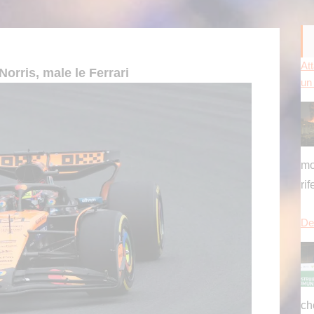
Att
 Norris, male le Ferrari
un
mo
ri
Del
ch