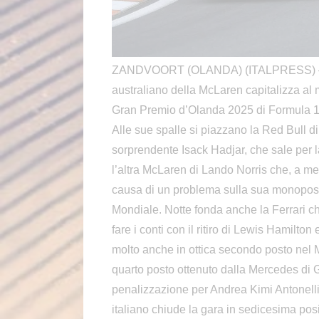
ZANDVOORT (OLANDA) (ITALPRESS) – Osca
australiano della McLaren capitalizza al 
Gran Premio d’Olanda 2025 di Formula 1,
Alle sue spalle si piazzano la Red Bull d
sorprendente Isack Hadjar, che sale per la
l’altra McLaren di Lando Norris che, a meno 
causa di un problema sulla sua monopost
Mondiale. Notte fonda anche la Ferrari c
fare i conti con il ritiro di Lewis Hamilto
molto anche in ottica secondo posto nel M
quarto posto ottenuto dalla Mercedes di
penalizzazione per Andrea Kimi Antonelli, 
italiano chiude la gara in sedicesima pos