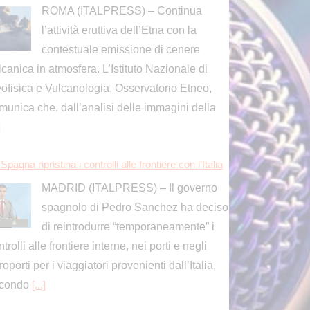
ROMA (ITALPRESS) – Continua
l’attività eruttiva dell’Etna con la
contestuale emissione di cenere
lcanica in atmosfera. L’Istituto Nazionale di
ofisica e Vulcanologia, Osservatorio Etneo,
munica che, dall’analisi delle immagini della
]
Spagna ripristina i controlli alle frontiere con l’Italia
MADRID (ITALPRESS) – Il governo
spagnolo di Pedro Sanchez ha deciso
di reintrodurre “temporaneamente” i
trolli alle frontiere interne, nei porti e negli
roporti per i viaggiatori provenienti dall’Italia,
condo
[...]