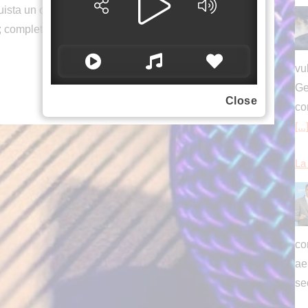
uista un ottimo sesto posto davanti alle Aston
; completano la top 10 Yuki Tsunoda (Red Bull) ed
vu
Ge
Close
co
[...
La 
con
ae
se