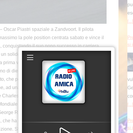
pu
es
[...
r Piastri spaziale a Zandvoort. Il pilota
massimo la pole position centrata sabato e vince il
Pr
si 
 conquistando il suo nono successo in carriera.
i un solido Max Verstappen e la Racing Bulls di un
 prima volta in carriera sul podio. Duro colpo per
di dieci giri dal termine, è costretto al ritiro a
o, che potrebbe essere pesantissimo in ottica
vu
he, ad una settimana dal Gran Premio d’Italia, deve
Ge
n e Charles Leclerc. Il doppio zero della Rossa pesa
co
ondiale costruttori, soprattutto considerando il
[...
 George Russell a Zandvoort. Doppia
che ha causato l’incidente di Leclerc: il pilota
Pr
si 
izione. Strepitosa rimonta di Oliver Bearman