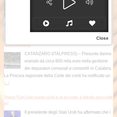
L'indagine della Guardia di Finanza di
Catanzaro ha svelato un sistema ideato da un
gruppo imprenditoriale per aggiudicarsi gli
appalti offrendo ribassi d'asta superiori al 50%.
[...]
Close
Corte dei Conti scopre danno erariale da 600 mila euro su depur
atori in Calabria
CATANZARO (ITALPRESS) – Presunto danno
erariale da circa 600 mila euro nella gestione
dei depuratori comunali e consortili in Calabria.
La Procura regionale della Corte dei conti ha notificato un
[...]
Trump “Con l’Iran siamo vicini a un accordo, il petrolio può crolla
re”
Il presidente degli Stati Uniti ha affermato che i