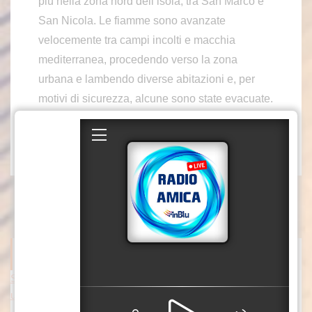
più nella zona nord dell’isola, tra San Marco e
San Nicola. Le fiamme sono avanzate
velocemente tra campi incolti e macchia
mediterranea, procedendo verso la zona
urbana e lambendo diverse abitazioni e, per
motivi di sicurezza, alcune sono state evacuate.
col3/mca2
Fonte video: Vigili del Fuoco
ITALPRESS NEWS
Scoperto danno erariale da 600 mila euro nella gestione dei dep
uratori comunali e consortili in Calabria