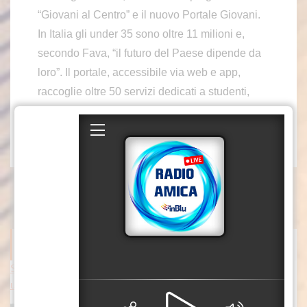
“Giovani al Centro” e il nuovo Portale Giovani.
In Italia gli under 35 sono oltre 11 milioni e,
secondo Fava, “il futuro del Paese dipende da
loro”. Il portale, accessibile via web e app,
raccoglie oltre 50 servizi dedicati a studenti,
lavoratori, disoccupati e neo-imprenditori
trl/mca2
ITALPRESS NEWS
Scoperto danno erariale da 600 mila euro nella gestione dei dep
uratori comunali e consortili in Calabria