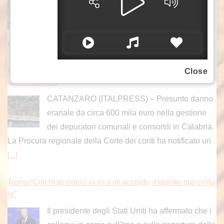
L'indagine della Guardia di Finanza di
Catanzaro ha svelato un sistema ideato da un
gruppo imprenditoriale per aggiudicarsi gli
appalti offrendo ribassi d'asta superiori al 50%.
[...]
Corte dei Conti scopre danno erariale da 600 mila euro su depur
Close
atori in Calabria
CATANZARO (ITALPRESS) – Presunto danno
erariale da circa 600 mila euro nella gestione
dei depuratori comunali e consortili in Calabria.
La Procura regionale della Corte dei conti ha notificato un
[...]
Trump “Con l’Iran siamo vicini a un accordo, il petrolio può crolla
re”
Il presidente degli Stati Uniti ha affermato che i