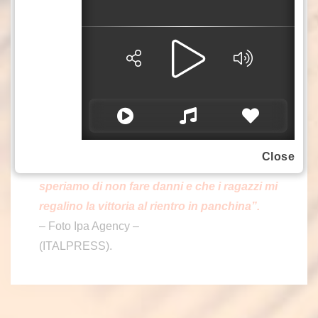
sin qui dal club:
“La società ha fatto un buon
lavoro sia in uscita che in entrata, tutti i
giorni ci sentiamo con la dirigenza per
capire gli obiettivi e vedere cosa potrà
accadere. Sono contento dei ragazzi che ho
a disposizione, adesso però l’importante è la
partita di domani sera”.
Allegri ha concluso
con una battuta:
“E’ un anno che sto fermo,
Close
non so domani come mi comporterò,
speriamo di non fare danni e che i ragazzi mi
regalino la vittoria al rientro in panchina”.
– Foto Ipa Agency –
(ITALPRESS).