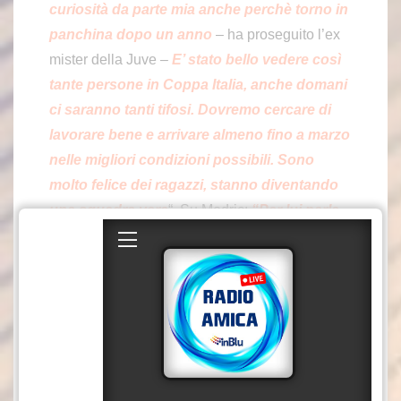
curiosità da parte mia anche perchè torno in
panchina dopo un anno
– ha proseguito l’ex
mister della Juve –
E’ stato bello vedere così
tante persone in Coppa Italia, anche domani
ci saranno tanti tifosi. Dovremo cercare di
lavorare bene e arrivare almeno fino a marzo
nelle migliori condizioni possibili. Sono
molto felice dei ragazzi, stanno diventando
una squadra vera
“. Su Modric:
“Per lui parla
la carriera, è meraviglioso quando tocca la
palla ed è entrato con umiltà nel gruppo.
Non può avere la fisicità di dieci anni fa,
starà a me cercare di gestirlo durante
l’annata perchè sarà molto utile alla squadra,
in campo e fuori”.
Allegri si è detto soddisfatto del mercato fatto