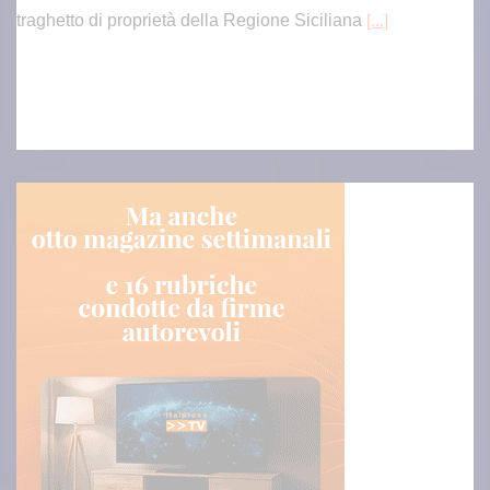
traghetto di proprietà della Regione Siciliana
[...]
Inaugurato traghetto Costanza I di Sicilia, Schifani “Mantenuto i
mpegni presi”