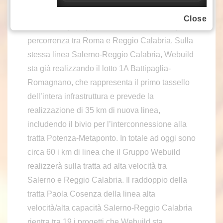
crescita economica e turistica. Una volta
Close
ultimata, l’opera permetterà di ridurre i tempi di
percorrenza tra Roma e Reggio Calabria. Sulla
stessa linea Salerno-Reggio Calabria, Webuild
sta già realizzando il lotto 1A Battipaglia-
Romagnano, che rappresenta il primo tassello
dell’intera infrastruttura e prevede la
realizzazione di 35 km di nuova linea,
includendo il bivio per l’interconnessione alla
tratta Potenza-Metaponto. In totale ad oggi sono
circa 60 i km di linea che il Gruppo Webuild
realizzerà sulla tratta ad alta velocità tra
Salerno e Reggio Calabria. Il raddoppio della
tratta Paola Cosenza della linea alta
velocità/alta capacità Salerno-Reggio Calabria
rientra tra 19 i progetti che Webuild sta