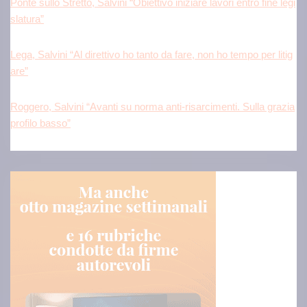
slatura”
Lega, Salvini “Al direttivo ho tanto da fare, non ho tempo per litig
are”
Roggero, Salvini “Avanti su norma anti-risarcimenti. Sulla grazia
profilo basso”