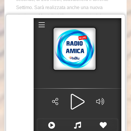
Settimo. Sarà realizzata anche una nuova
stazione a Montalto Uffugo, a servizio del
territorio e del polo universitario di Rende.
L’opera rappresenta un tassello fondamentale
per il completamento della nuova linea alta
velocità/alta capacità Salerno-Reggio Calabria,
che contribuirà allo sviluppo economico e
sociale del Mezzogiorno nell’ambito del
corridoio Scandinavo-Mediterraneo della rete
Ten-T, asse strategico per la connessione del
Sud della penisola con il Nord Italia e l’Europa.
La realizzazione dell’intera linea garantirà
l’accesso al trasporto ferroviario veloce e ad
alta capacità ad aree che oggi ne sono escluse,
come Cilento, Vallo di Diano, costa jonica, alto
e basso cosentino e il Reggino, favorendo la