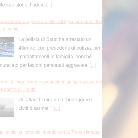
men, le forze armate annunciano un’operazione mil
re contro gli Houthi
Gli attacchi mirano a "proteggere i
civili disarmati".
[...]
na, in bici sul tetto del mondo con la Trans-Himalay
Race
rderi avanza ai quarti a Montreal, Borges battuto in
monta
Luciano Darderi avanza ai quarti di
finale del Masters 1000 di Montreal.
L’azzurro, testa di serie numero 19 del
bellone, si è imposto in rimonta 4-6 6-3 7-5 sul