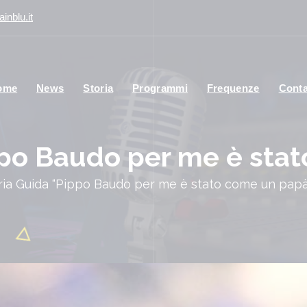
inblu.it
ome
News
Storia
Programmi
Frequenze
Conta
ppo Baudo per me è sta
ria Guida “Pippo Baudo per me è stato come un papà