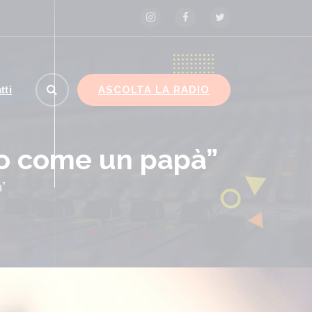
ASCOLTA LA RADIO
tti
to come un papà”
”