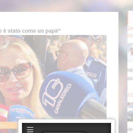
A 
e è stato come un papà”
de
de
Agg
nn
de