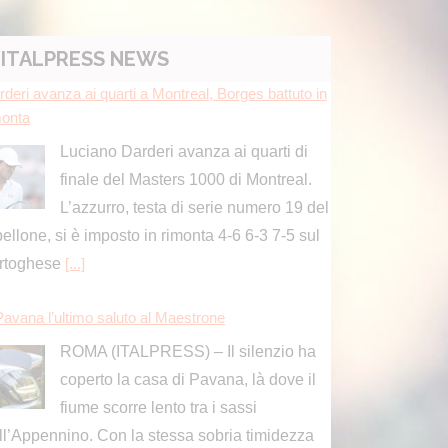
ITALPRESS NEWS
Pavana l’ultimo saluto al Maestrone
ROMA (ITALPRESS) – Il silenzio ha
coperto la casa di Pavana, là dove il
fiume scorre lento tra i sassi
ll’Appennino. Con la stessa sobria timidezza
lle sue storie, l’addio
[...]
redisce la moglie e accoltella il figlio, arrestato 48e
e a Ischia
La polizia di Stato ha arrestato un
48enne, con precedenti di polizia, per
maltrattamenti in famiglia, nonché
nunciato per lesioni personali aggravate.
[...]