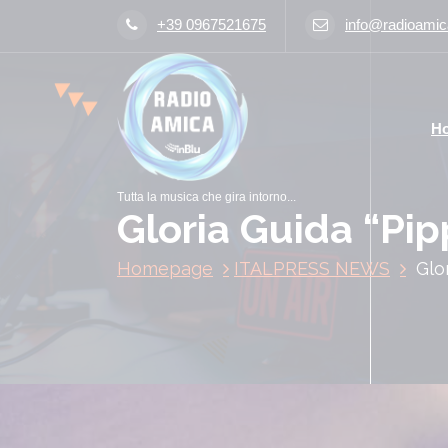
V
+39 0967521675
info@radioamica
a
i
a
l
H
c
o
n
Tutta la musica che gira intorno...
t
Gloria Guida “Pi
e
n
Homepage
ITALPRESS NEWS
Glo
u
t
o