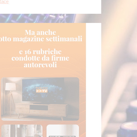
rtoghese
[...]