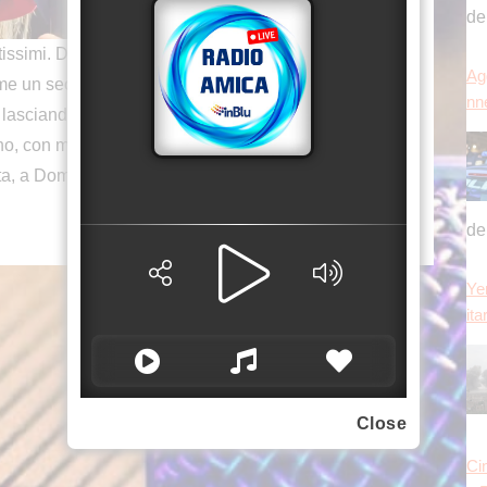
Ye
issimi. Da quando avevo 13 anni è stato, come
ita
come un secondo papà. Una persona importante che
 lasciando la camera ardente di Pippo Baudo, al
ono, con me è stato generosissimo, mi ha fatto
ta, a Domenica In, tante cose che ricorderò
Ci
a 
Da
ri
Close
ta