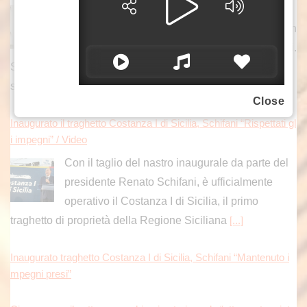
ROMA (ITALPRESS) – “Giuseppe Conte
sostiene che la Commissione Covid sarebbe un
“plotone di esecuzione” orchestrato contro di lui.
Solo che, a differenza sua, non mi interessa gettare fango
su
[...]
Close
Inaugurato il traghetto Costanza I di Sicilia, Schifani “Rispettati gl
i impegni” / Video
Con il taglio del nastro inaugurale da parte del
presidente Renato Schifani, è ufficialmente
operativo il Costanza I di Sicilia, il primo
traghetto di proprietà della Regione Siciliana
[...]
Inaugurato traghetto Costanza I di Sicilia, Schifani “Mantenuto i
mpegni presi”