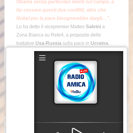
Obama senza particolari meriti sul campo, a
far cessare questi due conflitti, altro che
Nobel per la pace bisognerebbe dargli…”
.
Lo ha detto il vicepremier Matteo
Salvini
a
Zona Bianca su Rete4, a proposito delle
trattative
Usa-Russia
sulla pace in
Ucraina.
-foto Ipa Agency-
(ITALPRESS).
ITALPRESS NEWS
Meloni risponde a Conte “Verità sul Covid non è un processo pol
itico, ma un dovere verso la nazione”