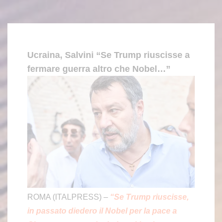
Ucraina, Salvini “Se Trump riuscisse a
fermare guerra altro che Nobel…”
ROMA (ITALPRESS) –
“Se Trump riuscisse,
in passato diedero il Nobel per la pace a