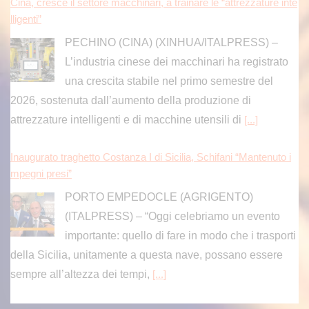
Cina, cresce il settore macchinari, a trainare le “attrezzature inte
lligenti”
PECHINO (CINA) (XINHUA/ITALPRESS) –
L’industria cinese dei macchinari ha registrato
una crescita stabile nel primo semestre del
2026, sostenuta dall’aumento della produzione di
attrezzature intelligenti e di macchine utensili di
[...]
Inaugurato traghetto Costanza I di Sicilia, Schifani “Mantenuto i
mpegni presi”
PORTO EMPEDOCLE (AGRIGENTO)
(ITALPRESS) – “Oggi celebriamo un evento
importante: quello di fare in modo che i trasporti
della Sicilia, unitamente a questa nave, possano essere
sempre all’altezza dei tempi,
[...]