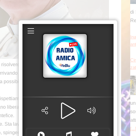
di 
Re
Ina
an
Cin
solvere la crisi umanitaria e non si può
zat
rivando a Castel Gandolfo, risponde ai giornalisti
a possibilità che venga deportata la popolazione di
spettiamo i tanti che sono morti e anche gli
un
no liberati, ma bisogna anche pensare ai tanti che
so
tefice.
at
e. Sta lavorando con quella che chiamiamo Soft
[...
 spingendo per cercare soluzioni non con la