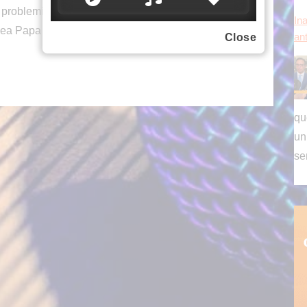
 problemi non si possono risolvere con la guerra,
Ina
inea Papa Leone XIV.
Close
an
qu
un
se