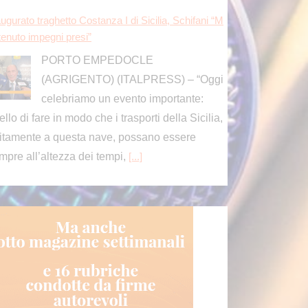
ugurato traghetto Costanza I di Sicilia, Schifani “M
tenuto impegni presi”
PORTO EMPEDOCLE
(AGRIGENTO) (ITALPRESS) – “Oggi
celebriamo un evento importante:
ello di fare in modo che i trasporti della Sicilia,
itamente a questa nave, possano essere
mpre all’altezza dei tempi,
[...]