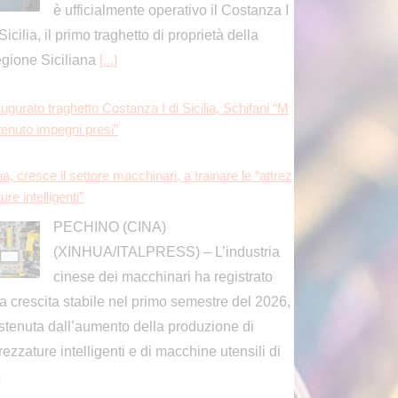
è ufficialmente operativo il Costanza I
Sicilia, il primo traghetto di proprietà della
gione Siciliana
[...]
ugurato traghetto Costanza I di Sicilia, Schifani “M
tenuto impegni presi”
a, cresce il settore macchinari, a trainare le “attrez
ure intelligenti”
PECHINO (CINA)
(XINHUA/ITALPRESS) – L’industria
cinese dei macchinari ha registrato
a crescita stabile nel primo semestre del 2026,
stenuta dall’aumento della produzione di
trezzature intelligenti e di macchine utensili di
]