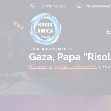
V
+39 0967521675
info@radioamica
a
i
a
l
H
c
o
n
Tutta la musica che gira intorno...
t
Gaza, Papa “Risol
e
n
Homepage
ITALPRESS NEWS
Gaz
u
t
o