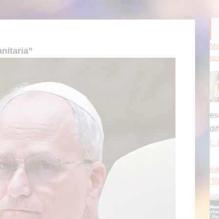
Me
nitaria”
oc
es
di
[...
Ina
“Ri