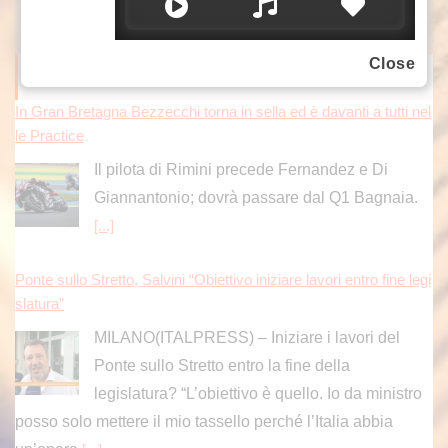
Close
ITALPRESS NEWS
In Gran Bretagna Bezzecchi torna in sella ed è davanti a tutti nel
le Practice
Il pilota di Rimini precede Fernandez e Di
Giannantonio; dovrà passare dal Q1 Bagnaia.
[...]
Ponte sullo Stretto, Salvini “Obiettivo iniziare lavori entro fine legi
slatura”
MILANO(ITALPRESS) – Iniziare i lavori del
Ponte sullo Stretto entro la fine della
legislatura? “L’obiettivo è quello. Io da ministro
posso solo mettere il mio tassello perché l’Italia abbia