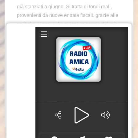
già stanziati a giugno. Si tratta di fondi reali,
provenienti da nuove entrate fiscali, grazie alle
politiche economiche messe in campo dal mio
governo, che ci hanno consentito di poter
varare, negli ultimi due anni, manovre
finanziarie aggiuntive per circa un miliardo di
euro, destinando risorse a famiglie, imprese e
territori”. Così il presidente della Regione
Siciliana, Renato Schifani, commenta in un
video messaggio il via libera arrivato dall’Ars
alla manovra ter.
pc/mca2
Fonte video: Regione Siciliana