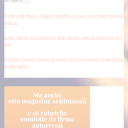
un’opera
[...]
Ponte sullo Stretto, Salvini “Obiettivo iniziare lavori entro fine legi
slatura”
Lega, Salvini “Al direttivo ho tanto da fare, non ho tempo per litig
are”
Roggero, Salvini “Avanti su norma anti-risarcimenti. Sulla grazia
profilo basso”