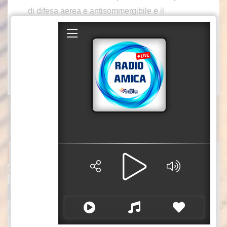
di difesa aerea e antisommergibile e il
combattimento marittimo. L’esercitazione è
durata tre giorni.
abr/gtr
(Fonte video CCTV)
ITALPRESS NEWS
Darderi avanza ai quarti a Montreal, Borges battuto in rimonta
Luciano Darderi avanza ai quarti di finale del
Masters 1000 di Montreal. L’azzurro, testa di
serie numero 19 del tabellone, si è imposto in