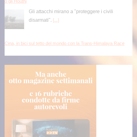
o gli Houthi
Gli attacchi mirano a "proteggere i civili
disarmati".
[...]
Cina, in bici sul tetto del mondo con la Trans-Himalaya Race