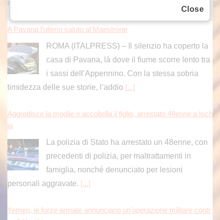
rimonta 4-6 6-3 7-5 sul portoghese
[...]
Close
A Pavana l’ultimo saluto al Maestrone
ROMA (ITALPRESS) – Il silenzio ha coperto la
casa di Pavana, là dove il fiume scorre lento tra
i sassi dell’Appennino. Con la stessa sobria
timidezza delle sue storie, l’addio
[...]
Aggredisce la moglie e accoltella il figlio, arrestato 48enne a Isch
ia
La polizia di Stato ha arrestato un 48enne, con
precedenti di polizia, per maltrattamenti in
famiglia, nonché denunciato per lesioni
personali aggravate.
[...]
Yemen, le forze armate annunciano un’operazione militare contr