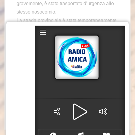
gravemente, è stato trasportato d’urgenza allo
stesso nosocomio.
La strada provinciale è stata temporaneamente
chiusa per consentire i rilievi del caso e la
messa in sicurezza dell’area. Sul posto sono
intervenuti i sanitari del 118 di Polistena, i
Carabinieri della Stazione di San Ferdinando e
una pattuglia della Polizia del Commissariato di
Gioia Tauro.
L’intervento si è concluso alle ore 02:00 del
03/08/2025, con la riapertura della sede
stradale
L’articolo
San Ferdinando, incidente stradale mortal
proviene da
.
e
S1 TV