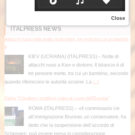
Close
ITALPRESS NEWS
Attacchi russi nella notte vicino Kiev, tre morti tra cui un bambin
o
KIEV (UCRAINA) (ITALPRESS) – Notte di
attacchi russi a Kiev e dintorni. Il bilancio è di
tre persone morte, tra cui un bambino, secondo
quando riferiscono le autorità ucraine. La
[...]
Delrio “Chiudere i confini è colpo al cuore dell’Europa”
ROMA (ITALPRESS) – «Il commissario Ue
all’immigrazione Brunner, un conservatore, ha
detto che la sospensione dell’accordo di
Schengen, può essere presa in considerazione