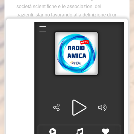
società scientifiche e le associazioni dei
pazienti, stanno lavorando alla definizione di un
Piano Nazionale d’Azione che propone una
visione integrata per porre fine all’HIV, alle
epatiti virali e alle infezioni sessualmente
trasmesse, attraverso strategie comuni e
coordinate. Negli ultimi anni, l’Istituto Superiore
di Sanità, in collaborazione con il Ministero
della Salute, si è impegnato su più fronti per la
prevenzione ed il controllo delle epatiti,
mettendo in atto azioni finalizzate al
raggiungimento degli obiettivi posti dall’OMS
attraverso l’attività di strutture collegate con il
territorio.
mgg/azn