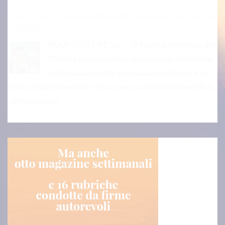
Covid, Conte “Piano pandemico 2006 inadeguato, virus senza p
recedenti”
ROMA (ITALPRESS) – “Il Piano pandemico del
2006 ha rappresentato una risposta totalmente
inadeguata, perchè ci trovavamo dinanzi a un
virus senza precedenti: non a caso la comunità scientifica
internazionale
[...]