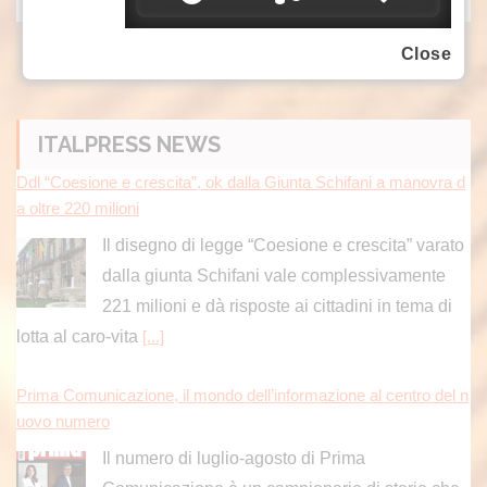
Close
ITALPRESS NEWS
Ddl “Coesione e crescita”, ok dalla Giunta Schifani a manovra d
a oltre 220 milioni
Il disegno di legge “Coesione e crescita” varato
dalla giunta Schifani vale complessivamente
221 milioni e dà risposte ai cittadini in tema di
lotta al caro-vita
[...]
Prima Comunicazione, il mondo dell’informazione al centro del n
uovo numero
Il numero di luglio-agosto di Prima