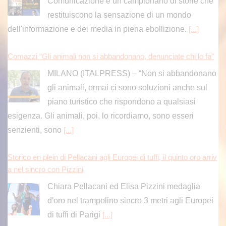
Comunicazione è un campionario di storie che
restituiscono la sensazione di un mondo
dell'informazione e dei media in piena ebollizione.
[...]
Comazzi “Gli animali non si abbandonano, denunciate chi lo fa”
MILANO (ITALPRESS) – “Non si abbandonano
gli animali, ormai ci sono soluzioni anche sul
piano turistico che rispondono a qualsiasi
esigenza. Gli animali, poi, lo ricordiamo, sono esseri
senzienti, sono
[...]
Storico en plein di Pellacani agli Europei di tuffi, il quinto oro arriv
a nel sincro con Pizzini
Chiara Pellacani ed Elisa Pizzini medaglia
d'oro nel trampolino sincro 3 metri agli Europei
di tuffi di Parigi
[...]