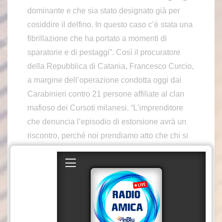
dominante e che sia stato designato già per
cosiddire il delfino. In questo caso c’è stata una
fibrillazione che ha portato a momenti di
sparatorie e di pestaggi”. Così il procuratore
della Repubblica di Catania, Francesco Curcio,
a margine dell’operazione condotta oggi dai
Carabinieri contro 21 persone affiliate al clan
mafioso dei Cursoti milanesi. “L’imprenditore
che denuncia l’episodio di estorsione avrà un
riscontro, perché noi prendiamo atto che chi si
espone a un pericolo difficilmente viene a
raccontarci delle frottole – prosegue Curcio -.
Quindi, invito le vittime di questi trattamenti a
denunciare questi episodi perché avranno il
sostegno e la sicurezza di una risposta della
magistratura e delle forze dell’ordine”.