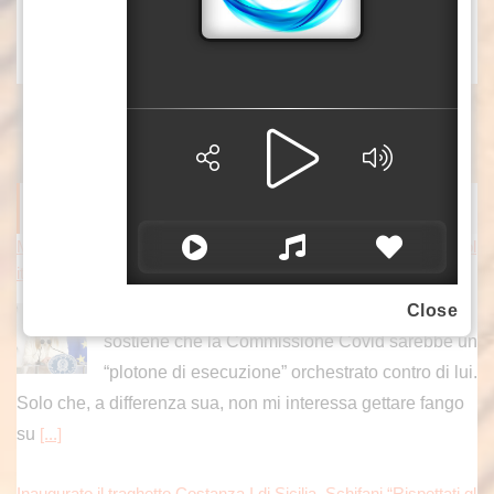
xo1/col3/mca1
ITALPRESS NEWS
Meloni risponde a Conte “Verità sul Covid non è un processo pol
itico, ma un dovere verso la nazione”
ROMA (ITALPRESS) – “Giuseppe Conte
Close
sostiene che la Commissione Covid sarebbe un
“plotone di esecuzione” orchestrato contro di lui.
Solo che, a differenza sua, non mi interessa gettare fango
su
[...]
Inaugurato il traghetto Costanza I di Sicilia, Schifani “Rispettati gl