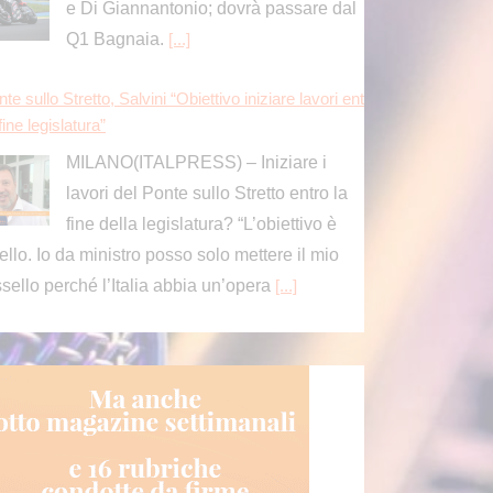
te sullo Stretto, Salvini “Obiettivo iniziare lavori ent
fine legislatura”
MILANO(ITALPRESS) – Iniziare i
lavori del Ponte sullo Stretto entro la
fine della legislatura? “L’obiettivo è
ello. Io da ministro posso solo mettere il mio
ssello perché l’Italia abbia un’opera
[...]
te sullo Stretto, Salvini “Obiettivo iniziare lavori ent
fine legislatura”