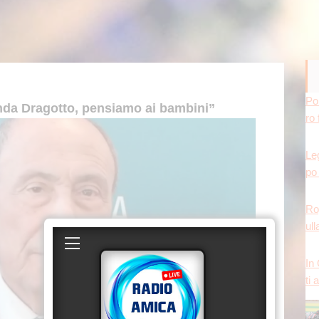
Leg
nda Dragotto, pensiamo ai bambini”
po 
Ro
ull
In
ti 