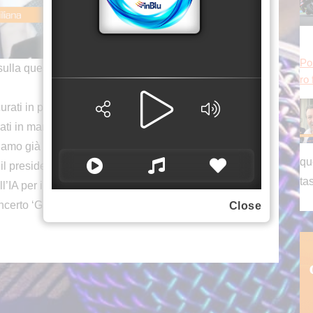
Pon
ro 
la questione Dragotto, che è talmente triste, che
urati in poliambulatorio, ma faccio gli auguri anche
qu
ti in maniera strutturale e strategica, al polo
ta
iamo già bandito la gara e fra due anni
 il presidente della Regione Siciliana Renato
Pon
ro 
’IA per il futuro della sanità italiana, tornando
erto ‘Gigi&Friends – Sicily for Life’.
Close