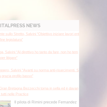
ITALPRESS NEWS
a, Salvini “Al direttivo ho tanto da fare, non ho tem
per litigare”
ggero, Salvini “Avanti su norma anti-risarcimenti. S
a grazia profilo basso”
 Gran Bretagna Bezzecchi torna in sella ed è davan
a tutti nelle Practice
Il pilota di Rimini precede Fernandez
e Di Giannantonio; dovrà passare dal
Q1 Bagnaia.
[...]