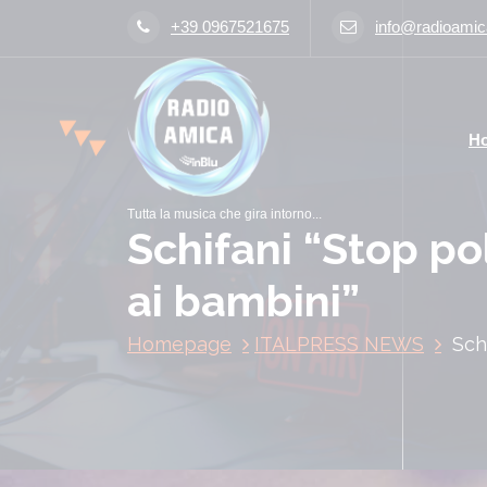
V
+39 0967521675
info@radioamica
a
i
a
l
H
c
o
n
Tutta la musica che gira intorno...
t
Schifani “Stop p
e
n
ai bambini”
u
t
Homepage
ITALPRESS NEWS
Sch
o