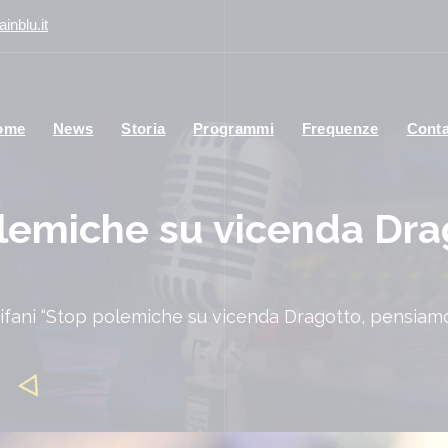
inblu.it
ome
News
Storia
Programmi
Frequenze
Conta
olemiche su vicenda Dr
ifani “Stop polemiche su vicenda Dragotto, pensiamo