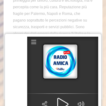
primeggia per lavoro, cultura e tecnologia, ma è
percepita come la più cara. Reputazione più
fragile per Palermo, Napoli e Roma, che
pagano soprattutto le percezioni negative su
sicurezza, trasporti e servizi pubblici. Sono
alcuni dei dati emersi dalla ricerca “L’Italia e la
sua reputazione – Le Città”, realizzata da
italiadecide in collaborazione con Intesa
Sanpaolo, presentata a Roma. La survey,
realizzata insieme a Makno, analizza anche
quali sono i fattori strategici per rendere una
città attrattiva agli occhi dell’opinione pubblica.
spf/fsc/gtr
(video in collaborazione con Intesa Sanpaolo)