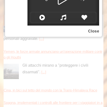
ITALPRESS NEWS
Yemen, le forze armate annunciano un’operazione militare contr
Close
o gli Houthi
Gli attacchi mirano a "proteggere i civili
disarmati".
[...]
Cina, in bici sul tetto del mondo con la Trans-Himalaya Race
Spagna, implementati i controlli alle frontiere per i viaggiatori in a
rrivo dall’Italia. Il commissario Ue Brunner sente i due Paesi
Secondo quanto riporta il quotidiano El Pais,
infatti, i controlli rimarranno inizialmente in
vigore fino al 7 settembre