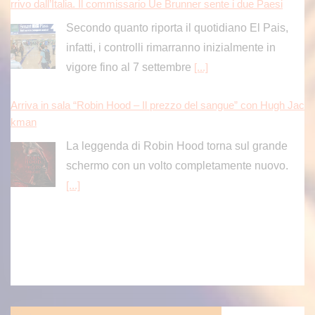
[...]
Arriva in sala “Robin Hood – Il prezzo del sangue” con Hugh Jac
kman
La leggenda di Robin Hood torna sul grande
schermo con un volto completamente nuovo.
[...]
Aggredisce la moglie e accoltella il figlio, arrestato 48enne a Isch
ia
La polizia di Stato ha arrestato un 48enne, con
precedenti di polizia, per maltrattamenti in
famiglia, nonché denunciato per lesioni
personali aggravate.
[...]