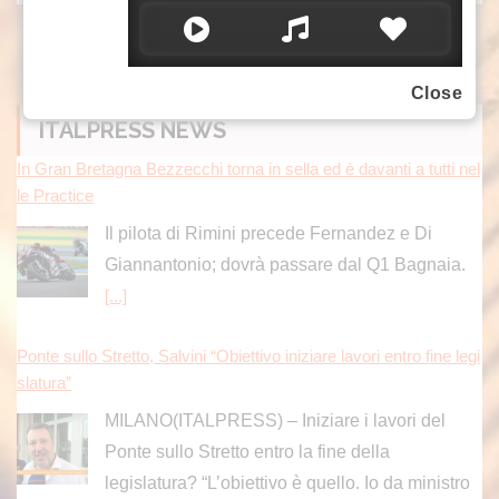
Close
ITALPRESS NEWS
In Gran Bretagna Bezzecchi torna in sella ed è davanti a tutti nel
le Practice
Il pilota di Rimini precede Fernandez e Di
Giannantonio; dovrà passare dal Q1 Bagnaia.
[...]
Ponte sullo Stretto, Salvini “Obiettivo iniziare lavori entro fine legi
slatura”
MILANO(ITALPRESS) – Iniziare i lavori del
Ponte sullo Stretto entro la fine della
legislatura? “L’obiettivo è quello. Io da ministro