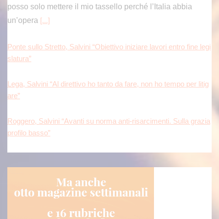
posso solo mettere il mio tassello perché l’Italia abbia
un’opera
[...]
Ponte sullo Stretto, Salvini “Obiettivo iniziare lavori entro fine legi
slatura”
Lega, Salvini “Al direttivo ho tanto da fare, non ho tempo per litig
are”
Roggero, Salvini “Avanti su norma anti-risarcimenti. Sulla grazia
profilo basso”