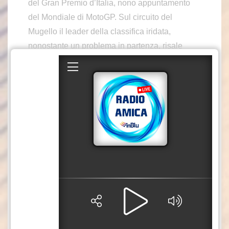
del Gran Premio d’Italia, nono appuntamento
del Mondiale di MotoGP. Sul circuito del
Mugello il leader della classifica iridata,
nonostante un problema in partenza, risale
dalla quinta alla prima posizione in due giri e
batte il fratello Alex (Ducati Gresini). Completa il
podio al terzo posto Pecco Bagnaia (Ducati),
appena davanti a Maverick Vinales (Ktm
Tech3). A seguire tris di italiani con Fabio Di
Giannantonio (Ducati VR46) quinto, Marco
Bezzecchi (Aprilia) sesto e Franco Morbidelli
(Ducati VR46) settimo. Cadute per le Ktm di
Pedro Acosta e Brad Binder.
– foto Ipa Agency –
(ITALPRESS).