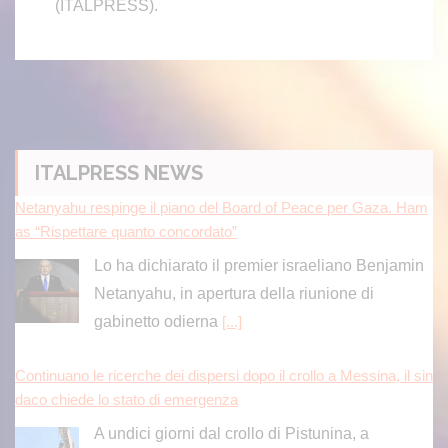
(ITALPRESS).
Netanyahu respinge il piano del Board of Peace per Gaza. Ham
as “Rispettare quanto concordato”
Lo ha dichiarato il premier israeliano Benjamin
ITALPRESS NEWS
Netanyahu, in apertura della riunione di
gabinetto odierna
[...]
Continuano le ricerche dei dispersi dopo il crollo a Messina, il sin
daco chiede lo stato di emergenza
A undici giorni dal crollo di Pistunina, a
Messina, proseguono senza sosta le operazioni
dei vigili del fuoco per la ricerca e il recupero
delle persone ancora disperse.
[...]