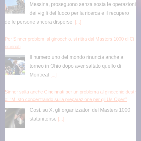
Per Sinner problemi al ginocchio, si ritira dal Masters 1000 di Ci
ncinnati
Il numero uno del mondo rinuncia anche al
torneo in Ohio dopo aver saltato quello di
Montreal
[...]
Sinner salta anche Cincinnati per un problema al ginocchio destr
o: “Mi sto concentrando sulla preparazione per gli Us Open”
Così, su X, gli organizzatori del Masters 1000
statunitense
[...]
Letture domenicali e zuzzurelloni: Malagò, è l’ora di colpire / di It
alo Cucci
Fra 12 giorni comincia il campionato di Serie A
e su tutte le partite che si giocano in questa