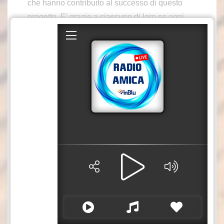
che hanno contribuito al successo di questo
progetto. E’ grazie a ciascuno di loro se oggi
fornire calcestruzzo net-zero non è più
un’ambizione futura, ma una realtà”.
“Come parte fondamentale del programma
Longship della Norvegia, Brevik CCS è un
esempio potente di come imprese e governi
possano lavorare fianco a fianco per aprire la
strada a un futuro più sostenibile”, ha affermato
il Ministro dell’Energia norvegese Terje
Aasland. “Questo tipo di collaborazione può
stimolare l’innovazione e avviare lo sviluppo di
mercati emergenti per le tecnologie per il
clima”.
Nell’ambito della fase di avviamento di Brevik
CCS, i primi volumi di CO2 sono già stati