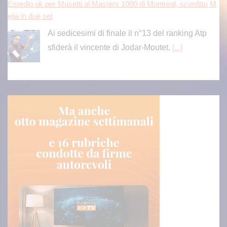
Esordio ok per Musetti al Masters 1000 di Montreal, sconfitto M
ejia in due set
Ai sedicesimi di finale il n°13 del ranking Atp
sfiderà il vincente di Jodar-Moutet.
[...]