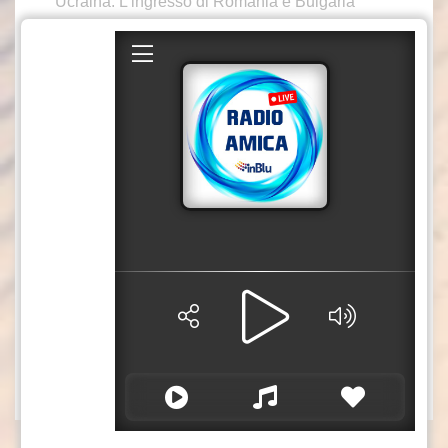
Ucraina. L’ingresso di Romania e Bulgaria
nell’area Schengen, avvenuto a gennaio, ha
facilitato gli spostamenti e rafforzato l’appeal di
queste mete. Bene il Sud Europa anche
d’inverno: con Spagna, Malta e Cipro il
Mediterraneo si conferma protagonista pure
fuori stagione. Nei primi due mesi dell’anno, la
Spagna ha accolto oltre 10 milioni di turisti
stranieri, quasi 2 in più rispetto al 2019. La
crescita di Cipro e Malta è stata supportata da
un aumento della connettività aerea e da una
maggiore promozione delle destinazioni in
bassa stagione.
gsl