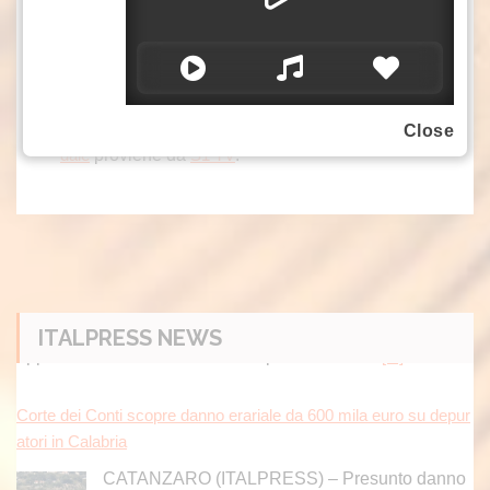
protagonisti della realizzazione di una
bellissima opera d’arte, che lo stesso Verrino
infine ha voluto omaggiare.
L’articolo
Catanzaro, visita del maestro Luigi Verrin
o agli ospiti dei Centri diurni di Fondazione Città Soli
Close
proviene da
.
dale
S1 TV
ITALPRESS NEWS
Corte dei Conti scopre danno erariale da 600 mila euro su depur
atori in Calabria
CATANZARO (ITALPRESS) – Presunto danno
erariale da circa 600 mila euro nella gestione