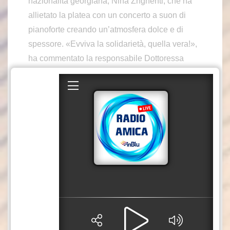
nazionalità georgiana, Nina Zhghenti, che ha
allietato la platea con un concerto a suon di
pianoforte creando un’atmosfera dolce e di
spessore. «Evviva la solidarietà, quella vera!»,
ha commentato la responsabile Dottoressa
Annarita Tolomeo. Momenti da ricordare,
quindi, al Centro diurno per persone con
disabilità di Fondazione Città Solidale – Ente
del Terzo Settore, ubicato a Catanzaro, in via
Tommaso Campanella, con l’attività
laboratoriale manuale coadiuvata del noto
artista Luigi Verrino, scultore e pittore
catanzarese, che ha voluto a titolo totalmente
gratuito offrire un’opportunità agli ospiti del
servizio. Lo scultore ha saputo coinvolgere, a
più livelli, i giovani apprendisti facendoli sentire