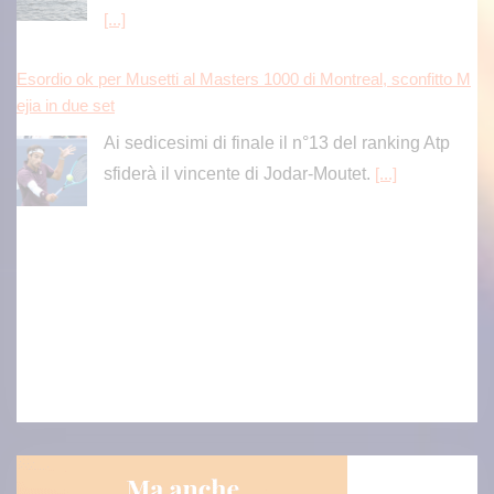
Esordio ok per Musetti al Masters 1000 di Montreal, sconfitto M
ejia in due set
Ai sedicesimi di finale il n°13 del ranking Atp
sfiderà il vincente di Jodar-Moutet.
[...]
Scoperto danno erariale da 600 mila euro nella gestione dei dep
uratori comunali e consortili in Calabria
L'indagine della Guardia di Finanza di
Catanzaro ha svelato un sistema ideato da un
gruppo imprenditoriale per aggiudicarsi gli
appalti offrendo ribassi d'asta superiori al 50%.
[...]