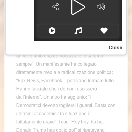
interessi. Questo è il significato del No Kings
Day”. Colpiva la varietà dei partecipanti:
studenti, veterani, immigrati, anziani – un’ampia
rappresentanza di un paese ancora incerto sul
proprio futuro politico. Una donna a Foley
Square ha dichiarato con forza: “Trump non è
Close
un re. Siamo una democrazia e lo saremo
sempre”. Un manifestante ha collegato
direttamente media e radicalizzazione politica:
“Fox News, Facebook – potevano fermare tutto.
Hanno lasciato che i demoni uscissero
dall’inferno”. Un altro ha aggiunto: “I
Democratici devono togliersi i guanti. Basta con
i termini accademici: la situazione è
fottutamente grave”. I cori “Hey hey, ho ho,
Donald Trump has got to go!” si ripetevano