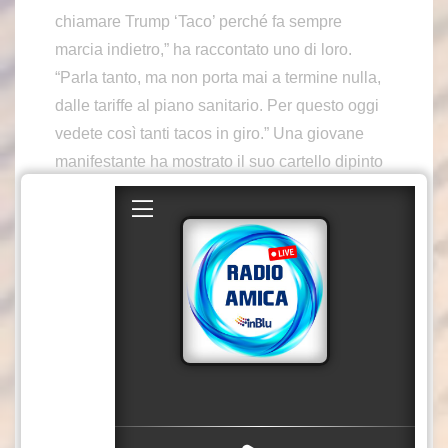
chiamare Trump ‘Taco’ perché fa sempre
marcia indietro,” ha raccontato uno di loro.
“Parla tanto, ma non porta mai a termine nulla,
dalle tariffe al piano sanitario. Per questo oggi
vedete così tanti tacos in giro.” Una giovane
manifestante ha mostrato il suo cartello dipinto
a mano: “Invece del Terzo Reich, è il Turd
Reich”. L’atmosfera era di grande serietà. “Il
nostro è un governo del popolo, per il popolo”,
ha detto una donna. “Nessuno ha il diritto –
costituzionalmente o meno – di governare da
solo. Ogni voto dovrebbe contare”. Un altro ha
sottolineato che questa giornata rappresenta un
punto di svolta: “È l’inizio di qualcosa di nuovo.
Alziamo la voce contro il governo e non
permetteremo più che ci usino per i loro