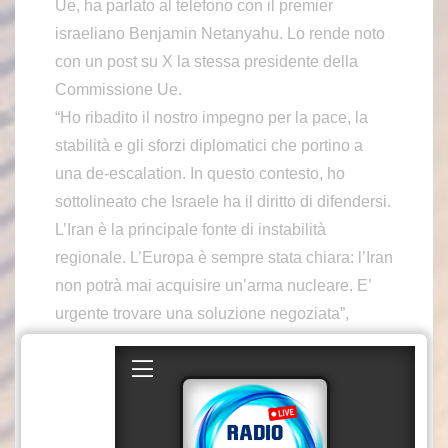
Ue, ha parlato al telefono con il premier
israeliano Benjamin Netanyahu. Lo rende noto
con un post su X la stessa presidente della
Commissione Ue.
“Ho ribadito il nostro impegno per la pace, la
stabilità e gli sforzi diplomatici che portino a
una de-escalation. In questo contesto, ho
sottolineato che Israele ha il diritto di difendersi.
L’Iran è la principale fonte di instabilità
regionale. L’Europa è sempre stata chiara: l’Iran
non potrà mai acquisire un’arma nucleare. E’
urgente trovare una soluzione negoziata”,
scrive Ursula von der Leyen, spiegando di
seguire “con profonda preoccupazione gli
sviluppi in Medio Oriente” e sottolineando come
la situazione umanitaria a Gaza sia