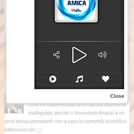
“inaccettabile”.
– foto Ipa agency –
(ITALPRESS).
ITALPRESS NEWS
Covid, Conte “Piano pandemico 2006 inadeguato, virus senza p
recedenti”
ROMA (ITALPRESS) – “Il Piano pandemico del
Close
2006 ha rappresentato una risposta totalmente
inadeguata, perchè ci trovavamo dinanzi a un
virus senza precedenti: non a caso la comunità scientifica
internazionale
[...]