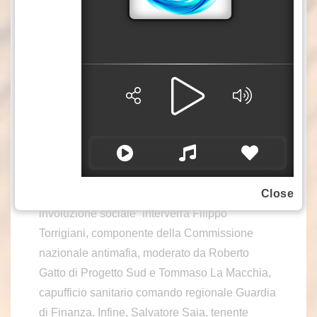
interventi. “Dalla prevenzione al trattamento del
disturbo da gioco d’azzardo” è il tema della
relazione di Margherita Taddeo, moderata dalla
coordinatrice del progetto Mariarita Notaro e dal
medico principale della Polizia di Stato M.
Carmela Zagari. Don Giacomo Panizza,
presidente di Progetto Sud, parlerà dell’azzardo
senza età, moderato dal maggiore medico
Rosamaria Squillacioti e dallo psicologo
Close
Alberto Floridia. Su “Gioco d’azzardo e
involuzione sociale” interverrà Filippo
Torrigiani, componente della Commissione
nazionale antimafia, moderato da Roberto
Gatto di Progetto Sud e Tommaso La Macchia,
capufficio sanitario comando regionale Guardia
di Finanza. Infine, Salvatore Saia, tenente