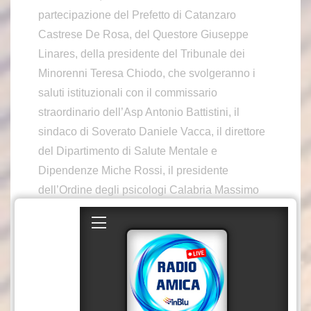
partecipazione del Prefetto di Catanzaro
Castrese De Rosa, del Questore Giuseppe
Linares, della presidente del Tribunale dei
Minorenni Teresa Chiodo, che svolgeranno i
saluti istituzionali con il commissario
straordinario dell’Asp Antonio Battistini, il
sindaco di Soverato Daniele Vacca, il direttore
del Dipartimento di Salute Mentale e
Dipendenze Miche Rossi, il presidente
dell’Ordine degli psicologi Calabria Massimo
Aiello, la presidente Fidapa Soverato Roberta
Ussia, il primo dirigente della Polizia
penitenziaria Salvatore Opipari e la direttrice
dei serd aziendali M. Giulia Audino.
Quest’ultima farà anche la presentazione del
Progetto Gap, dando il via alla serie degli