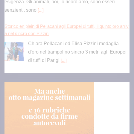
esigenza. Gli animali, poi, lo ricordiamo, sono esseri
senzienti, sono
[...]
Storico en plein di Pellacani agli Europei di tuffi, il quinto oro arriv
a nel sincro con Pizzini
Chiara Pellacani ed Elisa Pizzini medaglia
d'oro nel trampolino sincro 3 metri agli Europei
di tuffi di Parigi
[...]