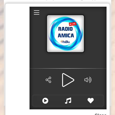
tardi. Oggi abbiamo degli strumenti per poter
arrivare a comprendere molto prima e fare in
modo che la malattia non si verifichi. Bisogna
prendere le persone quando sono
relativamente sane e portarle a rafforzare lo
stato di salute”. Lo ha detto Paolo Tordiglione,
specialista in Anestesiologia e rianimazione,
dirigente medico presso il Policlinico Umberto I
di Roma e dottore di ricerca in neuroscienze
presso l’Università della Sapienza di Roma,
intervistato per Medicina Top, format tv
dell’agenzia di stampa Italpress.
col3/gsl