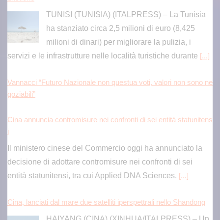
servizi e le infrastrutture nelle località turistiche durante
[...]
Vannacci “Futuro Nazionale non questua voti, valori non sono ne
goziabili”
Cina annuncia contromisure nei confronti di sei entità statunitens
i
Il ministero cinese del Commercio oggi ha annunciato la
decisione di adottare contromisure nei confronti di sei
entità statunitensi, tra cui Applied DNA Sciences.
[...]
Cina, lanciati dal mare due satelliti iperspettrali nello Shandong
HAIYANG (CINA) (XINHUA/ITALPRESS) – Un
razzo vettore Smart Dragon-3, con a bordo i
satelliti iperspettrali Oriental Smart Eye 01 e 02,
è decollato oggi dal mare al largo della città
[...]