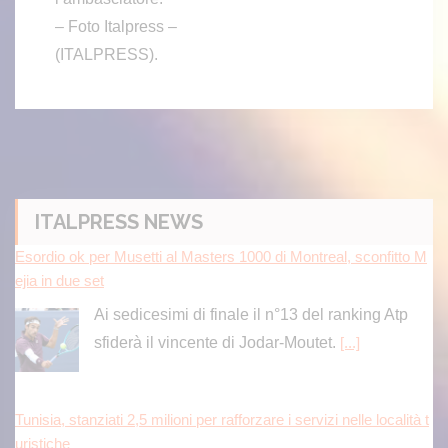
– Foto Italpress –
(ITALPRESS).
Esordio ok per Musetti al Masters 1000 di Montreal, sconfitto M
ejia in due set
Ai sedicesimi di finale il n°13 del ranking Atp
ITALPRESS NEWS
sfiderà il vincente di Jodar-Moutet.
[...]
Tunisia, stanziati 2,5 milioni per rafforzare i servizi nelle località t
uristiche
TUNISI (TUNISIA) (ITALPRESS) – La Tunisia
ha stanziato circa 2,5 milioni di euro (8,425
milioni di dinari) per migliorare la pulizia, i