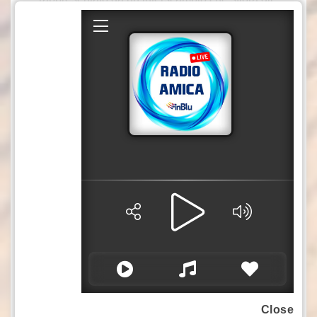
11 miliardi di euro e che vede in primo piano
regioni come la Lombardia, il Veneto e il Friuli
Venezia Giulia. “La mia idea è che dobbiamo
sviluppare la collaborazione economica anche
nell’Italia del Centro e del Sud”, ha osservato
Longar. “La cooperazione economica è davvero
intensa e diversificata, l’importanza del mercato
italiano per le imprese slovene è dimostrata
dalla crescita positiva dei flussi del commercio
estero”, ha ancora detto il capo missione a
Roma, ricordando “l’intensa cooperazione nel
campo delle esportazioni di materie prime
energetiche, elettricità, esportazioni di prodotti
dell’industria automobilistica”, ma anche
legname e derivati, prodotti del settore
Close
agroalimentare, materiali edili, chimica e