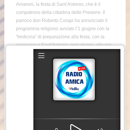
Amaroni, la festa di Sant’Antonio, che è il
compatrono della cittadina delle Preserre. Il
parroco don Roberto Corapi ha annunciato il
programma religioso avviato l’1 giugno con la
“tredicina” di preparazione alla festa, con la
coroncina a Sant’Antonio, ogni giorno, alle ore
17.30 e la santa messa delle ore 18 a Casa
Maria. Venerdì 13, invece, è il giorno della
solennità. Alle ore 8.30 è prevista la
celebrazione della santa messa con
benedizione del pane votivo; e alle ore 18,
santa messa e benedizione dei bambini: due
tradizioni antiche a cui sono legati i fedeli
amaronesi e che don Roberto Corapi porta
sempre avanti. Al termine, processione per le
vie principali della cittadina.