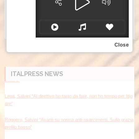
Carmela Commodaro
L’articolo
Amaroni, tutto pronto per la festa in onore
proviene da
.
di Sant’Antonio
S1 TV
Close
ITALPRESS NEWS
Lega, Salvini “Al direttivo ho tanto da fare, non ho tempo per litig
are”
Roggero, Salvini “Avanti su norma anti-risarcimenti. Sulla grazia
profilo basso”
In Gran Bretagna Bezzecchi torna in sella ed è davanti a tutti nel