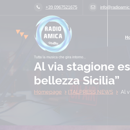
V
+39 0967521675
info@radioamica
a
i
a
l
H
c
o
n
Tutta la musica che gira intorno...
t
Al via stagione e
e
n
bellezza Sicilia”
u
t
Homepage
ITALPRESS NEWS
Al 
o