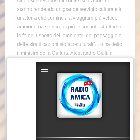
studiosi e responsabili delle istituzioni che
stanno rendendo un grande servigio culturale in
una terra che comincia a viaggiare più veloce,
ammoderna sempre di più le sue infrastrutture e
lo fa nel rispetto dell’ambiente, del paesaggio e
delle stratificazioni storico-culturali”. Lo ha detto
il ministro della Cultura, Alessandro Giuli, a
margine dell’inaugurazione della mostra
“Himera dagli alti dirupi. Un viaggio nella
necropoli svelata dal raddoppio ferroviario”,
nella Sala Reale della stazione centrale di
Palermo. xd8/vbo/mca2