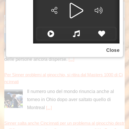
ITALPRESS NEWS
Continuano le ricerche dei dispersi dopo il crollo a Messina, il sin
daco chiede lo stato di emergenza
A undici giorni dal crollo di Pistunina, a
Messina, proseguono senza sosta le operazioni
Close
dei vigili del fuoco per la ricerca e il recupero
delle persone ancora disperse.
[...]
Per Sinner problemi al ginocchio, si ritira dal Masters 1000 di Ci
ncinnati
Il numero uno del mondo rinuncia anche al
torneo in Ohio dopo aver saltato quello di
Montreal
[...]
Sinner salta anche Cincinnati per un problema al ginocchio destr