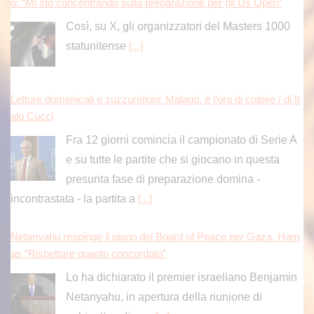
o: “Mi sto concentrando sulla preparazione per gli Us Open”
Così, su X, gli organizzatori del Masters 1000
statunitense
[...]
Letture domenicali e zuzzurelloni: Malagò, è l’ora di colpire / di It
alo Cucci
Fra 12 giorni comincia il campionato di Serie A
e su tutte le partite che si giocano in questa
presunta fase di preparazione domina -
incontrastata - la partita a
[...]
Netanyahu respinge il piano del Board of Peace per Gaza. Ham
as “Rispettare quanto concordato”
Lo ha dichiarato il premier israeliano Benjamin
Netanyahu, in apertura della riunione di