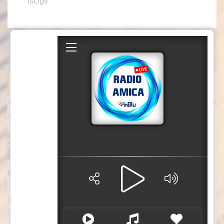
fsc/gtr
ITALPRESS NEWS
Inaugurato il traghetto Costanza I di Sicilia, Schifani “Rispettati gl
i impegni” / Video
Con il taglio del nastro inaugurale da parte del
presidente Renato Schifani, è ufficialmente
operativo il Costanza I di Sicilia, il primo
traghetto di proprietà della Regione Siciliana
[...]
Inaugurato traghetto Costanza I di Sicilia, Schifani “Mantenuto i
mpegni presi”