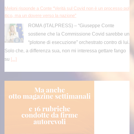
Meloni risponde a Conte “Verità sul Covid non è un processo pol
itico, ma un dovere verso la nazione”
ROMA (ITALPRESS) – “Giuseppe Conte
sostiene che la Commissione Covid sarebbe un
“plotone di esecuzione” orchestrato contro di lui.
Solo che, a differenza sua, non mi interessa gettare fango
su
[...]