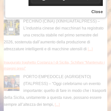
Cina, cresce il settore macchinari, a trainare le “attrezzature inte
Close
lligenti”
PECHINO (CINA) (XINHUA/ITALPRESS) –
L’industria cinese dei macchinari ha registrato
una crescita stabile nel primo semestre del
2026, sostenuta dall’aumento della produzione di
attrezzature intelligenti e di macchine utensili di
[...]
Inaugurato traghetto Costanza I di Sicilia, Schifani “Mantenuto i
mpegni presi”
PORTO EMPEDOCLE (AGRIGENTO)
(ITALPRESS) – “Oggi celebriamo un evento
importante: quello di fare in modo che i trasporti
della Sicilia, unitamente a questa nave, possano essere
sempre all’altezza dei tempi,
[...]