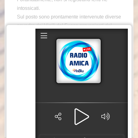
intossicati.
Sul posto sono prontamente intervenute diverse
squadre dei Vigili del Fuoco provenienti dal
Comando di Cosenza – sede centrale e
distaccamento di Paola – nonché dal Comando
di Catanzaro, distaccamento di Lamezia Terme.
Le operazioni di spegnimento e messa in
sicurezza dell’area si sono protratte per diverse
ore.
Sono in corso le indagini per accertare le cause
dell’incendio.
L’articolo
Campora San Giovanni, per incendio eva
cuata una palazzina a scopo precauzionale
proviene da
.
S1 TV