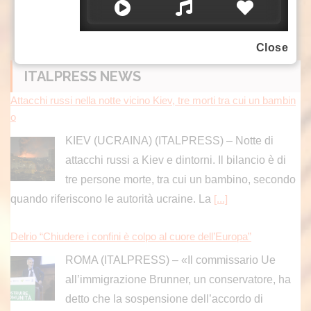
Close
ITALPRESS NEWS
Attacchi russi nella notte vicino Kiev, tre morti tra cui un bambin
o
KIEV (UCRAINA) (ITALPRESS) – Notte di
attacchi russi a Kiev e dintorni. Il bilancio è di
tre persone morte, tra cui un bambino, secondo
quando riferiscono le autorità ucraine. La
[...]
Delrio “Chiudere i confini è colpo al cuore dell’Europa”
ROMA (ITALPRESS) – «Il commissario Ue
all’immigrazione Brunner, un conservatore, ha
detto che la sospensione dell’accordo di