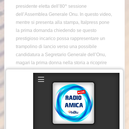
presidente eletta dell’80^ sessione
dell’Assemblea Generale Onu. In questo video,
mentre si presenta alla stampa, Italpress pone
la prima domanda chiedendo se questo
prestigioso incarico possa rappresentare un
trampolino di lancio verso una possibile
candidatura a Segretario Generale dell’Onu,
magari la prima donna nella storia a ricoprire
quel ruolo.
Nella sua risposta, Baerbock ha sottolineato
l’importanza di un processo di selezione
trasparente, ricordando che finora nessuna
donna ha ricoperto la carica di Segretario
Generale. Pur non dichiarando apertamente
una sua intenzione, ha ribadito il ruolo centrale
che l’Assemblea Generale avrà nel prossimo