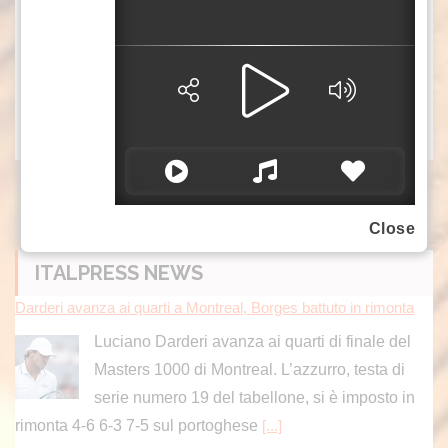
mandato, durante il quale si dovrà scegliere il
successore di António Guterres.
xo9/gsl/sat
(video di Stefano Vaccara)
Close
ITALPRESS NEWS
Darderi avanza ai quarti a Montreal, Borges battuto in rimonta
Luciano Darderi avanza ai quarti di finale del
Masters 1000 di Montreal. L’azzurro, testa di
serie numero 19 del tabellone, si è imposto in
rimonta 4-6 6-3 7-5 sul portoghese
[...]