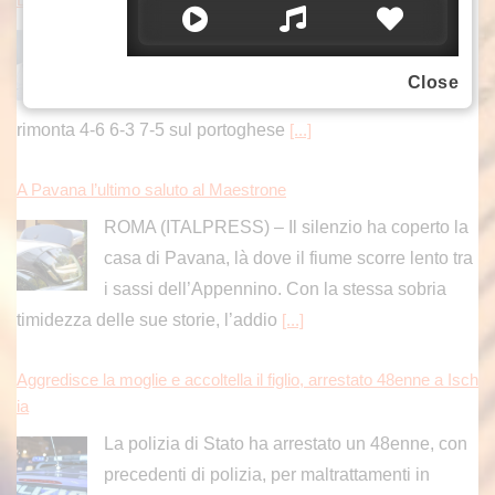
Luciano Darderi avanza ai quarti di finale del
Masters 1000 di Montreal. L’azzurro, testa di
Close
serie numero 19 del tabellone, si è imposto in
rimonta 4-6 6-3 7-5 sul portoghese
[...]
A Pavana l’ultimo saluto al Maestrone
ROMA (ITALPRESS) – Il silenzio ha coperto la
casa di Pavana, là dove il fiume scorre lento tra
i sassi dell’Appennino. Con la stessa sobria
timidezza delle sue storie, l’addio
[...]
Aggredisce la moglie e accoltella il figlio, arrestato 48enne a Isch
ia
La polizia di Stato ha arrestato un 48enne, con
precedenti di polizia, per maltrattamenti in