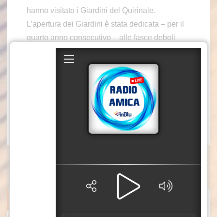
hanno visitato i Giardini del Quirinale.
L’apertura dei Giardini è stata dedicata – per il
quarto anno consecutivo – alle fasce deboli
della popolazione. L’individuazione degli ospiti
è stata curata dalle Federazioni e dalle
Associazioni a carattere nazionale del Terzo
settore e da Roma Capitale.
sat
(fonte video: Quirinale)
ITALPRESS NEWS
Darderi avanza ai quarti a Montreal, Borges battuto in rimonta