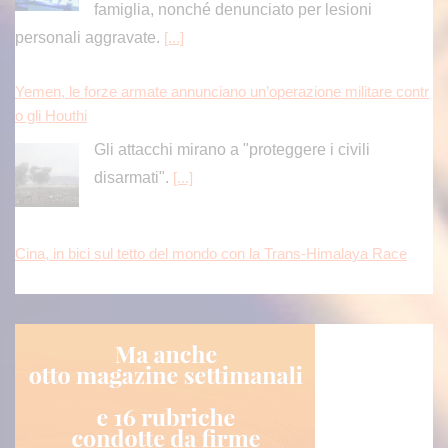
famiglia, nonché denunciato per lesioni
personali aggravate.
[...]
Yemen, le forze armate annunciano un’operazione militare contr
o gli Houthi
Gli attacchi mirano a "proteggere i civili
disarmati".
[...]
Cina, in bici sul tetto del mondo con la Trans-Himalaya Race