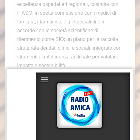
eccellenza ospedalieri regionali, costruita con
FIASO, in stretta connessione con i medici di
famiglia, i farmacisti, e gli specialisti e in
accordo con le società scientifiche di
riferimento come SIO; un piano per la raccolta
strutturata dei dati clinici e sociali, integrato con
strumenti di intelligenza artificiale per valutare
impatto e sostenibilità.
Nel suo intervento, Benigni ha annunciato la
presentazione di un emendamento al
cosiddetto Ddl Prestazioni per istituire la cabina
di regia della Rete al Ministero della Salute, in
raccordo con Regioni, ISS, AGENAS, AIFA e
l’Osservatorio Nazionale Obesità previsto dalla
legge Pella.
“Faremo appello a tutti gli attori del sistema