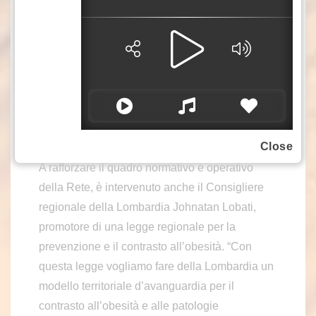
salute per lavorare insieme a questo ambizioso
progetto – ha detto -. In accordo anche con
l’onorevole Letizia Moratti coinvolgeremo
anche le istituzioni europee, per costruire una
rete strutturale anche a livello internazionale,
grazie al contributo del nostro Ministro degli
Esteri. Nelle prossime settimane lancerò un
Close
Manifesto per la creazione della rete”.
A rafforzare il quadro normativo e operativo
della Rete, è intervenuto anche il Consigliere
regionale della Lombardia Johnatan Lobati,
promotore di una legge regionale per la
prevenzione e il contrasto all’obesità. “Con
questa legge vogliamo fare della Lombardia un
modello territoriale d’avanguardia per il
contrasto all’obesità e alle patologie