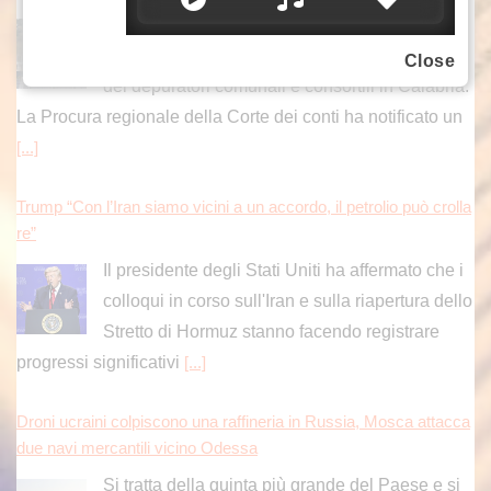
erariale da circa 600 mila euro nella gestione
dei depuratori comunali e consortili in Calabria.
Close
La Procura regionale della Corte dei conti ha notificato un
[...]
Trump “Con l’Iran siamo vicini a un accordo, il petrolio può crolla
re”
Il presidente degli Stati Uniti ha affermato che i
colloqui in corso sull'Iran e sulla riapertura dello
Stretto di Hormuz stanno facendo registrare
progressi significativi
[...]
Droni ucraini colpiscono una raffineria in Russia, Mosca attacca
due navi mercantili vicino Odessa
Si tratta della quinta più grande del Paese e si
trova a 700 chilometri dal confine con l'Ucraina.