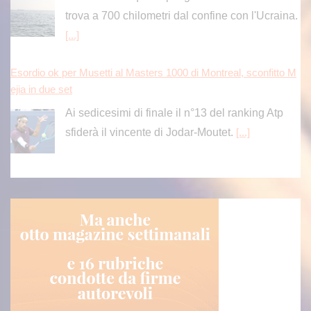
[...]
Esordio ok per Musetti al Masters 1000 di Montreal, sconfitto M
ejia in due set
Ai sedicesimi di finale il n°13 del ranking Atp
sfiderà il vincente di Jodar-Moutet.
[...]