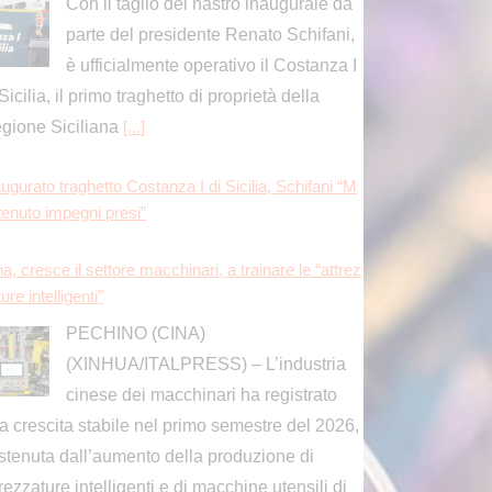
Sicilia, il primo traghetto di proprietà della
gione Siciliana
[...]
ugurato traghetto Costanza I di Sicilia, Schifani “M
tenuto impegni presi”
a, cresce il settore macchinari, a trainare le “attrez
ure intelligenti”
PECHINO (CINA)
(XINHUA/ITALPRESS) – L’industria
cinese dei macchinari ha registrato
a crescita stabile nel primo semestre del 2026,
stenuta dall’aumento della produzione di
trezzature intelligenti e di macchine utensili di
]