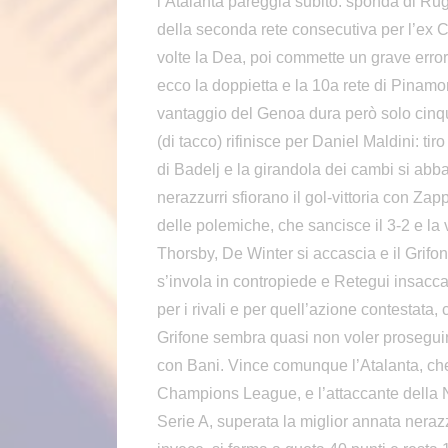
l’Atalanta pareggia subito: sponda di Rugg
della seconda rete consecutiva per l’ex Ca
volte la Dea, poi commette un grave errore
ecco la doppietta e la 10a rete di Pinamon
vantaggio del Genoa dura però solo cin
(di tacco) rifinisce per Daniel Maldini: tir
di Badelj e la girandola dei cambi si abbas
nerazzurri sfiorano il gol-vittoria con Zap
delle polemiche, che sancisce il 3-2 e la v
Thorsby, De Winter si accascia e il Grifo
s’invola in contropiede e Retegui insacca
per i rivali e per quell’azione contestata, 
Grifone sembra quasi non voler proseguire,
con Bani. Vince comunque l’Atalanta, che 
Champions League, e l’attaccante della N
Serie A, superata la miglior annata nerazz