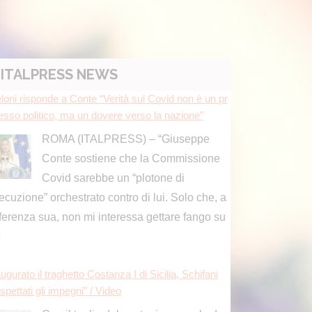
loni risponde a Conte “Verità sul Covid non è un pr
ITALPRESS NEWS
esso politico, ma un dovere verso la nazione”
ROMA (ITALPRESS) – “Giuseppe
Conte sostiene che la Commissione
Covid sarebbe un “plotone di
ecuzione” orchestrato contro di lui. Solo che, a
fferenza sua, non mi interessa gettare fango su
]
ugurato il traghetto Costanza I di Sicilia, Schifani
spettati gli impegni” / Video
Con il taglio del nastro inaugurale da
parte del presidente Renato Schifani,
è ufficialmente operativo il Costanza I