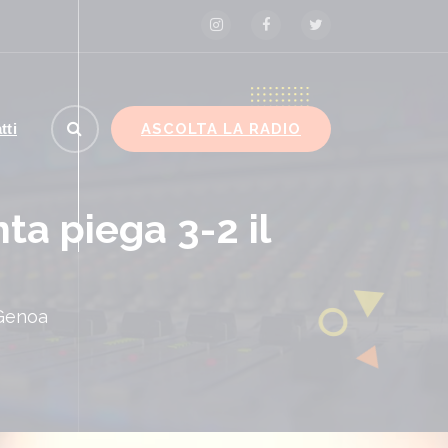
ASCOLTA LA RADIO
tti
ta piega 3-2 il
 Genoa