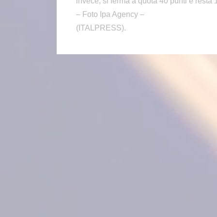
invece, si ferma a quota 40 punti e resta 
– Foto Ipa Agency –
(ITALPRESS).