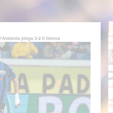
Me
oc
’Atalanta piega 3-2 il Genoa
es
di
[...
Ina
“Ri