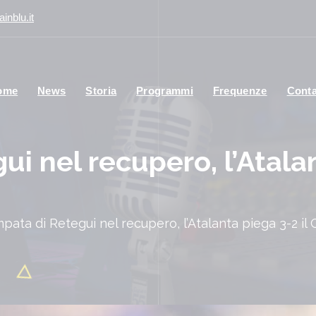
inblu.it
ome
News
Storia
Programmi
Frequenze
Conta
i nel recupero, l’Atalan
pata di Retegui nel recupero, l’Atalanta piega 3-2 il