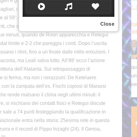
eri e gran tiro di prima di Sulemana. Si tratta
Ina
gliari, che vale l’1-1 al 47′. Hien salva un paio di
an
 al 59′: disastro in coabitazione con Brescianini,
Close
ti, che sale a quota 50 in Serie A. Il rinnovato
que minuti, quando de Roon apparecchia e Retegui
o dal limite e 2-2 che pareggia i conti. Dopo l’uscita
qu
sano i ritmi, fino a un finale dalle mille emozioni. I
un
pacosta, ma Leali salva tutto. All’88’ ecco l’azione
se
ittoria dell’Atalanta. Sul retropassaggio di
ne si ferma, ma non i nerazzurri: De Ketelaere
 con la zampata dell’ex. Fischi copiosi di Marassi
che rende malsano il clima negli ultimi minuti: il
 si rischiano dei contatti fisici e Retegui discute
sale a 74 punti festeggiando la qualificazione in
azionale entra nella storia: 25esima rete in questa
urra e il record di Pippo Inzaghi (24). Il Genoa,