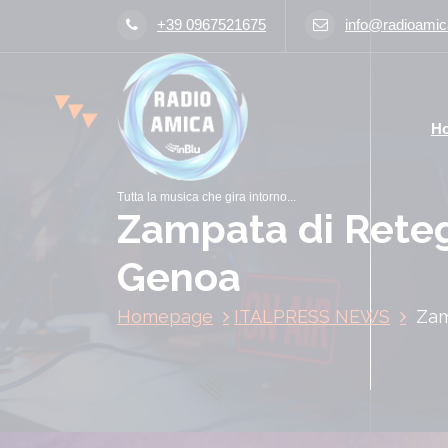
V
+39 0967521675
info@radioamica
a
i
a
l
H
c
o
n
Tutta la musica che gira intorno...
t
Zampata di Retegu
e
n
Genoa
u
t
Homepage
ITALPRESS NEWS
Zam
o