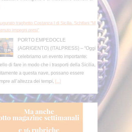
ugurato traghetto Costanza I di Sicilia, Schifani “M
tenuto impegni presi”
PORTO EMPEDOCLE
(AGRIGENTO) (ITALPRESS) – “Oggi
celebriamo un evento importante:
ello di fare in modo che i trasporti della Sicilia,
itamente a questa nave, possano essere
mpre all’altezza dei tempi,
[...]