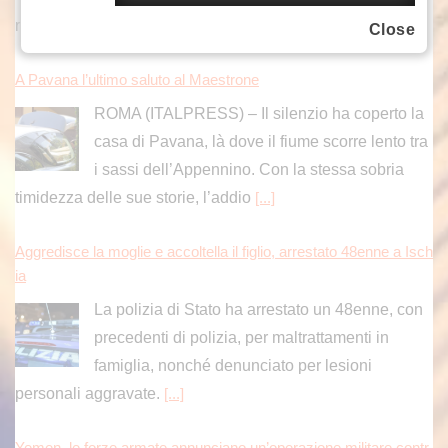
rimonta 4-6 6-3 7-5 sul portoghese
[...]
Close
A Pavana l’ultimo saluto al Maestrone
ROMA (ITALPRESS) – Il silenzio ha coperto la
casa di Pavana, là dove il fiume scorre lento tra
i sassi dell’Appennino. Con la stessa sobria
timidezza delle sue storie, l’addio
[...]
Aggredisce la moglie e accoltella il figlio, arrestato 48enne a Isch
ia
La polizia di Stato ha arrestato un 48enne, con
precedenti di polizia, per maltrattamenti in
famiglia, nonché denunciato per lesioni
personali aggravate.
[...]
Yemen, le forze armate annunciano un’operazione militare contr