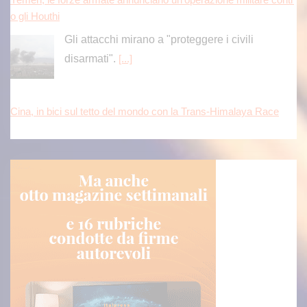
o gli Houthi
Gli attacchi mirano a "proteggere i civili
disarmati".
[...]
Cina, in bici sul tetto del mondo con la Trans-Himalaya Race