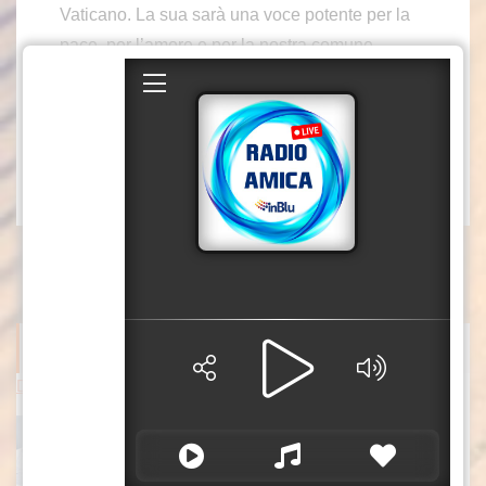
Vaticano. La sua sarà una voce potente per la
pace, per l’amore e per la nostra comune
umanità”. Così su X la presidente del
Parlamento europeo, Roberta Metsola.
– foto Ipa agency –
(ITALPRESS).
ITALPRESS NEWS
Darderi avanza ai quarti a Montreal, Borges battuto in rimonta
Luciano Darderi avanza ai quarti di finale del
Masters 1000 di Montreal. L’azzurro, testa di
serie numero 19 del tabellone, si è imposto in