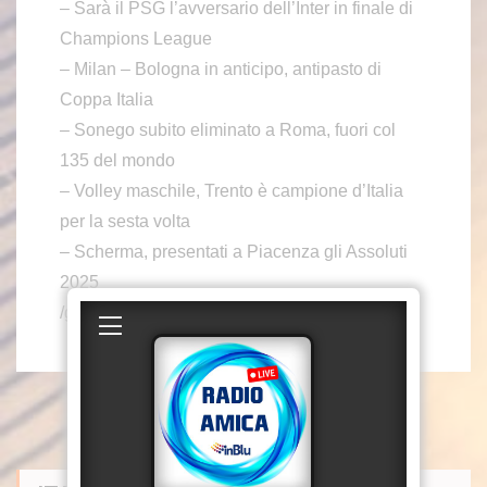
– Sarà il PSG l’avversario dell’Inter in finale di
Champions League
– Milan – Bologna in anticipo, antipasto di
Coppa Italia
– Sonego subito eliminato a Roma, fuori col
135 del mondo
– Volley maschile, Trento è campione d’Italia
per la sesta volta
– Scherma, presentati a Piacenza gli Assoluti
2025
/gtr