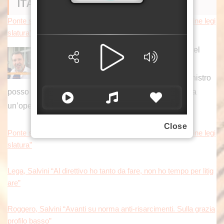
ITALPRESS NEWS
Ponte sullo Stretto, Salvini “Obiettivo iniziare lavori entro fine legi
slatura”
MILANO(ITALPRESS) – Iniziare i lavori del
Ponte sullo Stretto entro la fine della
legislatura? “L’obiettivo è quello. Io da ministro
posso solo mettere il mio tassello perché l’Italia abbia
un’opera
[...]
Close
Ponte sullo Stretto, Salvini “Obiettivo iniziare lavori entro fine legi
slatura”
Lega, Salvini “Al direttivo ho tanto da fare, non ho tempo per litig
are”
Roggero, Salvini “Avanti su norma anti-risarcimenti. Sulla grazia
profilo basso”