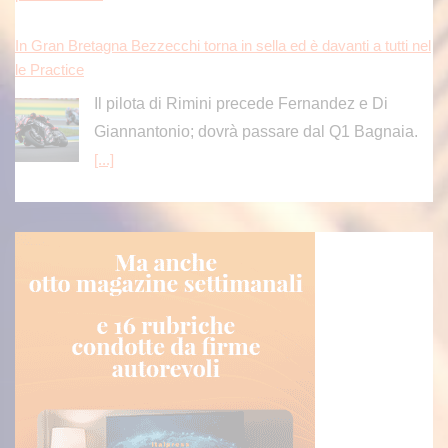
In Gran Bretagna Bezzecchi torna in sella ed è davanti a tutti nel
le Practice
Il pilota di Rimini precede Fernandez e Di
Giannantonio; dovrà passare dal Q1 Bagnaia.
[...]