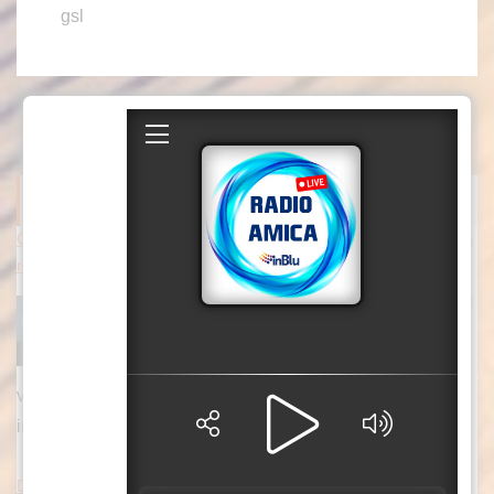
gsl
ITALPRESS NEWS
Covid, Conte “Piano pandemico 2006 inadeguato, virus senza p
recedenti”
ROMA (ITALPRESS) – “Il Piano pandemico del
2006 ha rappresentato una risposta totalmente
inadeguata, perchè ci trovavamo dinanzi a un
virus senza precedenti: non a caso la comunità scientifica
internazionale
[...]
Ddl “Coesione e crescita”, ok dalla Giunta Schifani a manovra d