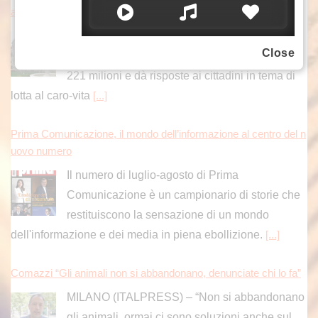
a oltre 220 milioni
Il disegno di legge “Coesione e crescita” varato
Close
dalla giunta Schifani vale complessivamente
221 milioni e dà risposte ai cittadini in tema di
lotta al caro-vita
[...]
Prima Comunicazione, il mondo dell’informazione al centro del n
uovo numero
Il numero di luglio-agosto di Prima
Comunicazione è un campionario di storie che
restituiscono la sensazione di un mondo
dell'informazione e dei media in piena ebollizione.
[...]
Comazzi “Gli animali non si abbandonano, denunciate chi lo fa”
MILANO (ITALPRESS) – “Non si abbandonano
gli animali, ormai ci sono soluzioni anche sul