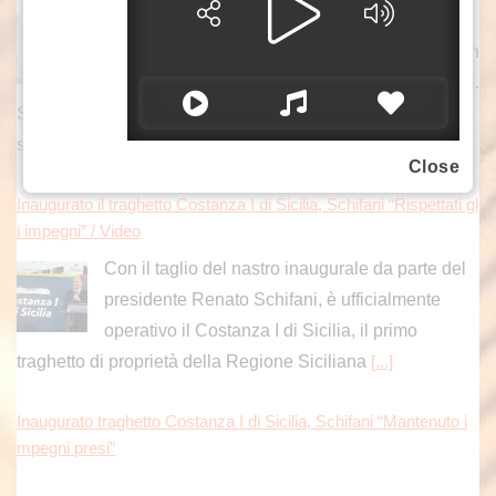
ROMA (ITALPRESS) – “Giuseppe Conte
sostiene che la Commissione Covid sarebbe un
“plotone di esecuzione” orchestrato contro di lui.
Solo che, a differenza sua, non mi interessa gettare fango
su
[...]
Close
Inaugurato il traghetto Costanza I di Sicilia, Schifani “Rispettati gl
i impegni” / Video
Con il taglio del nastro inaugurale da parte del
presidente Renato Schifani, è ufficialmente
operativo il Costanza I di Sicilia, il primo
traghetto di proprietà della Regione Siciliana
[...]
Inaugurato traghetto Costanza I di Sicilia, Schifani “Mantenuto i
mpegni presi”