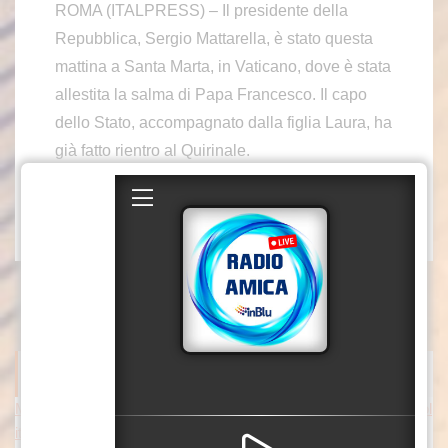
ROMA (ITALPRESS) – Il presidente della
Repubblica, Sergio Mattarella, è stato questa
mattina a Santa Marta, in Vaticano, dove è stata
allestita la salma di Papa Francesco. Il capo
dello Stato, accompagnato dalla figlia Laura, ha
già fatto rientro al Quirinale.
– Foto di repertorio ufficio stampa Quirinale –
(ITALPRESS).
ITALPRESS NEWS
Meloni risponde a Conte “Verità sul Covid non è un processo pol
itico, ma un dovere verso la nazione”